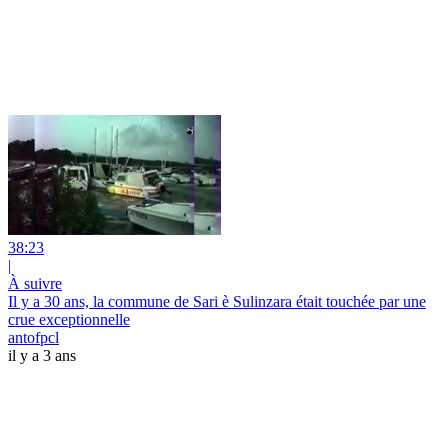
38:23
|
À suivre
Il y a 30 ans, la commune de Sari è Sulinzara était touchée par une
crue exceptionnelle
antofpcl
il y a 3 ans