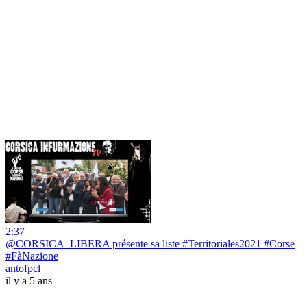
2:37
@CORSICA_LIBERA présente sa liste #Territoriales2021 #Corse
#FàNazione
antofpcl
il y a 5 ans