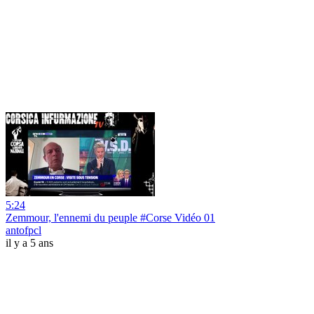
5:24
Zemmour, l'ennemi du peuple #Corse Vidéo 01
antofpcl
il y a 5 ans