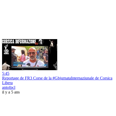
5:45
Reportage de FR3 Corse de la #GhjurnataInternaziunale de Corsica
Libera
antofpcl
il y a 5 ans