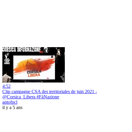
4:52
Clip campagne CSA des territoriales de juin 2021 -
@Corsica_Libera #FàNazione
antofpcl
il y a 5 ans