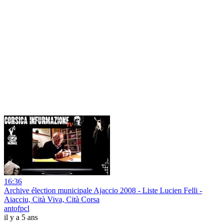
16:36
Archive élection municipale Ajaccio 2008 - Liste Lucien Felli -
Aiacciu, Cità Viva, Cità Corsa
antofpcl
il y a 5 ans