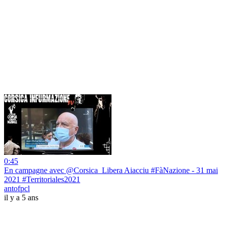
0:45
En campagne avec @Corsica_Libera Aiacciu #FàNazione - 31 mai
2021 #Territoriales2021
antofpcl
il y a 5 ans