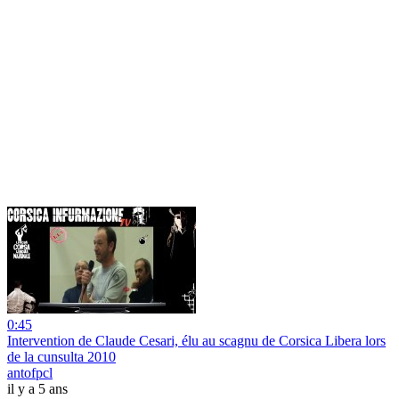
0:45
Intervention de Claude Cesari, élu au scagnu de Corsica Libera lors
de la cunsulta 2010
antofpcl
il y a 5 ans