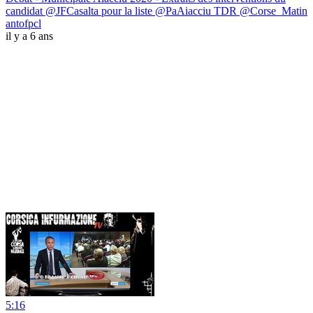
candidat @JFCasalta pour la liste @PaAiacciu TDR @Corse_Matin
antofpcl
il y a 6 ans
5:16