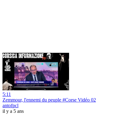
5:11
Zemmour, l'ennemi du peuple #Corse Vidéo 02
antofpcl
il y a 5 ans