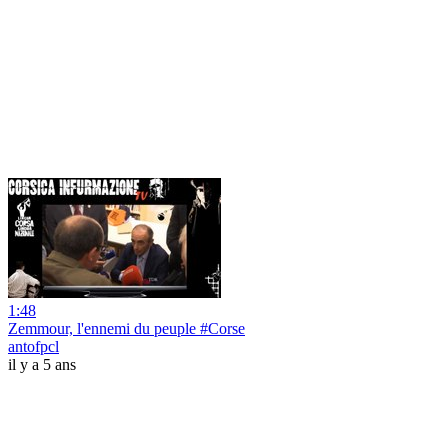
1:48
Zemmour, l'ennemi du peuple #Corse
antofpcl
il y a 5 ans