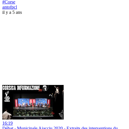
#Corse
antofpcl
il y a 5 ans
16:19
Débat - Municipale Aiacciu 2020 - Extraits des interventions du