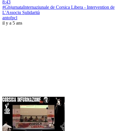
8:43
#GhjurnataInternaziunale de Corsica Libera - Intervention de
L'Associu Sulidarità
antofpcl
il y a 5 ans