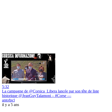
5:32
La campagne de @Corsica_Libera lancée par son tête de liste
historique @JeanGuyTalamoni – #Corse —
antofpcl
il y a 5 ans