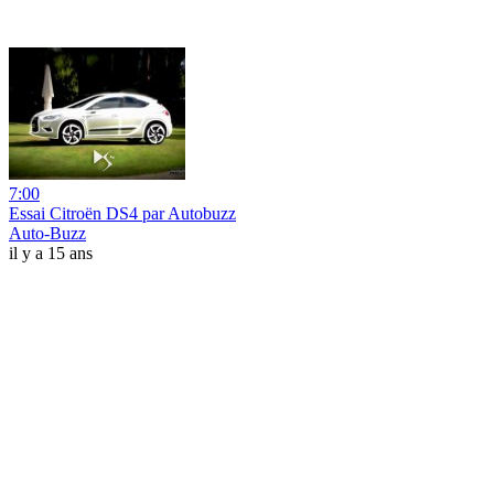
7:00
Essai Citroën DS4 par Autobuzz
Auto-Buzz
il y a 15 ans