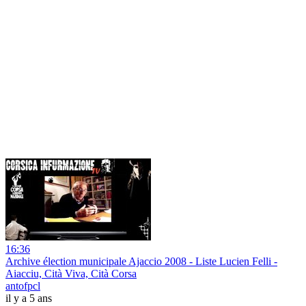
16:36
Archive élection municipale Ajaccio 2008 - Liste Lucien Felli -
Aiacciu, Cità Viva, Cità Corsa
antofpcl
il y a 5 ans