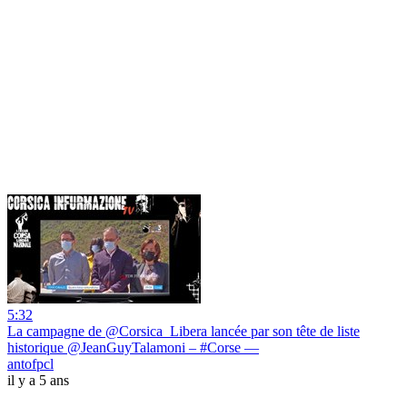
5:32
La campagne de @Corsica_Libera lancée par son tête de liste
historique @JeanGuyTalamoni – #Corse —
antofpcl
il y a 5 ans