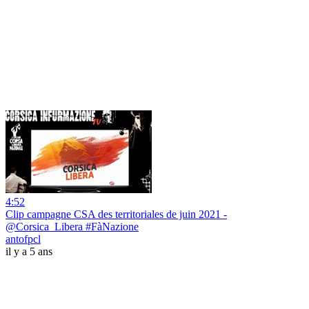
4:52
Clip campagne CSA des territoriales de juin 2021 -
@Corsica_Libera #FàNazione
antofpcl
il y a 5 ans