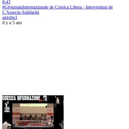
8:43
#GhjurnataInternaziunale de Corsica Libera - Intervention de
L'Associu Sulidarità
antofpcl
il y a 5 ans