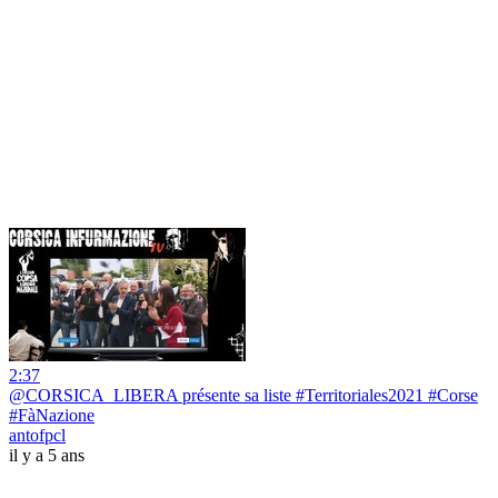
2:37
@CORSICA_LIBERA présente sa liste #Territoriales2021 #Corse
#FàNazione
antofpcl
il y a 5 ans