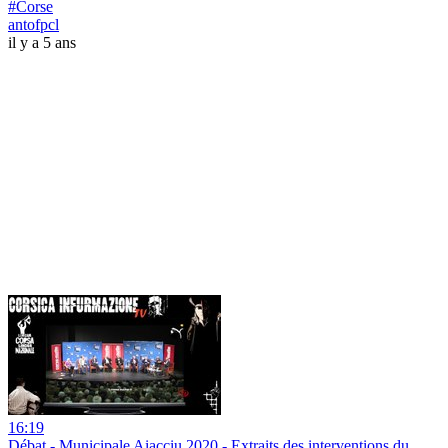
#Corse
antofpcl
il y a 5 ans
16:19
Débat - Municipale Aiacciu 2020 - Extraits des interventions du