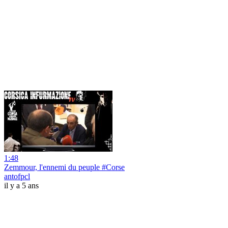
1:48
Zemmour, l'ennemi du peuple #Corse
antofpcl
il y a 5 ans