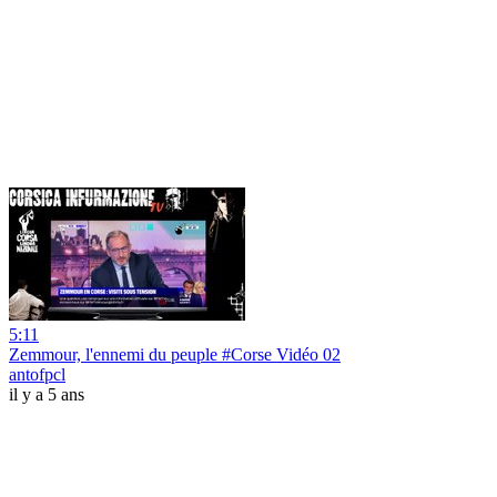
5:11
Zemmour, l'ennemi du peuple #Corse Vidéo 02
antofpcl
il y a 5 ans