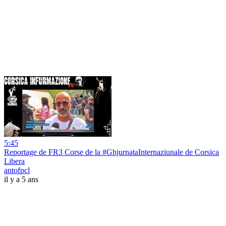
5:45
Reportage de FR3 Corse de la #GhjurnataInternaziunale de Corsica
Libera
antofpcl
il y a 5 ans