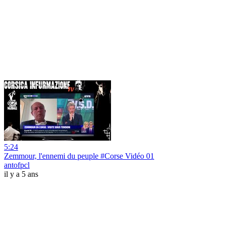
5:24
Zemmour, l'ennemi du peuple #Corse Vidéo 01
antofpcl
il y a 5 ans