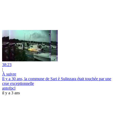
38:23
|
À suivre
Il y a 30 ans, la commune de Sari è Sulinzara était touchée par une
crue exceptionnelle
antofpcl
il y a 3 ans