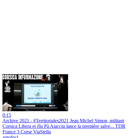
0:15
Archive 2021 - #Territoriales2021 Jean Michel Simon, militant
Corsica Libera et élu Pà Aiacciu lance la première salve... TDR
France 3 Corse ViaStella
antofpcl