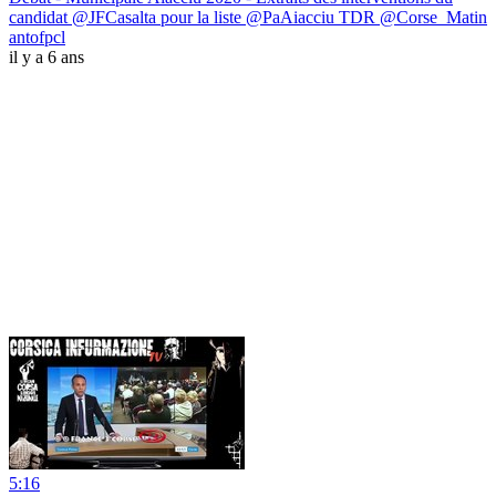
candidat @JFCasalta pour la liste @PaAiacciu TDR @Corse_Matin
antofpcl
il y a 6 ans
5:16