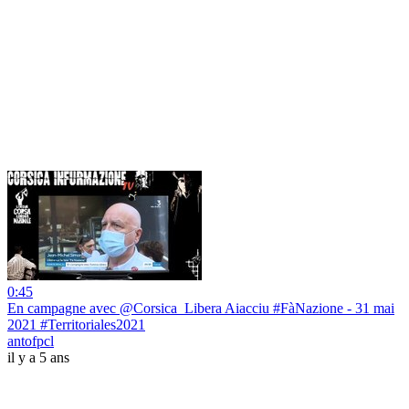
0:45
En campagne avec @Corsica_Libera Aiacciu #FàNazione - 31 mai
2021 #Territoriales2021
antofpcl
il y a 5 ans