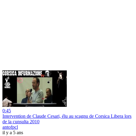
0:45
Intervention de Claude Cesari, élu au scagnu de Corsica Libera lors
de la cunsulta 2010
antofpcl
il y a 5 ans