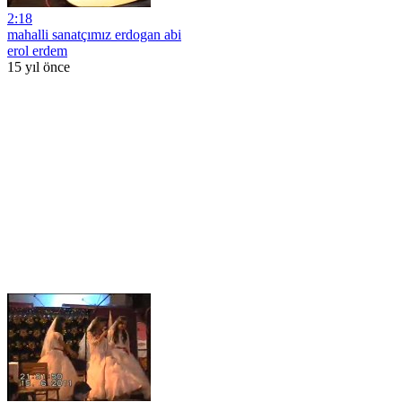
2:18
mahalli sanatçımız erdogan abi
erol erdem
15 yıl önce