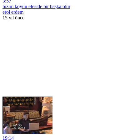
3:57
bizim köyün efeside bir başka olur
erol erdem
15 yıl önce
19:14