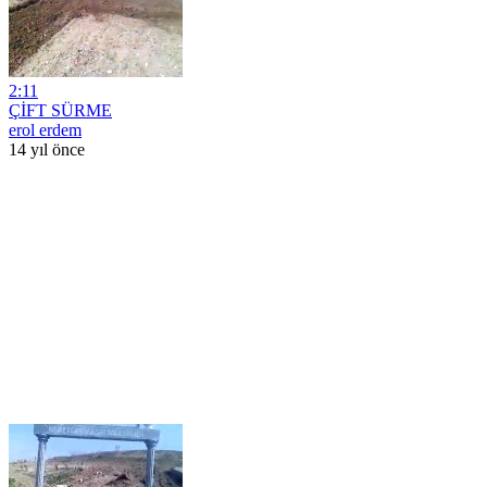
2:11
ÇİFT SÜRME
erol erdem
14 yıl önce