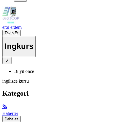
erol erdem
Takip Et
Ingkurs
18 yıl önce
ingilizce kursu
Kategori
🗞
Haberler
Daha az