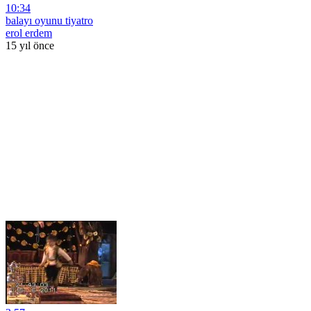
10:34
balayı oyunu tiyatro
erol erdem
15 yıl önce