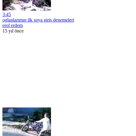
3:45
oglanlarımın ilk suya giriş denemeleri
erol erdem
15 yıl önce