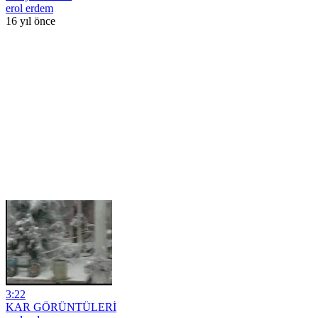
erol erdem
16 yıl önce
3:22
KAR GÖRÜNTÜLERİ