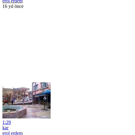
erol erdem
16 yıl önce
1:29
kar
erol erdem