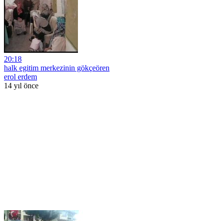
20:18
halk egitim merkezinin gökçeören
erol erdem
14 yıl önce