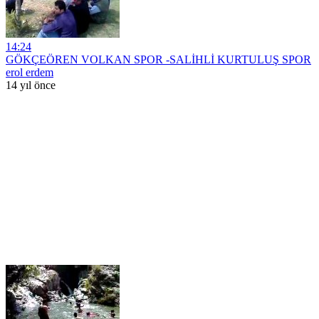
14:24
GÖKÇEÖREN VOLKAN SPOR -SALİHLİ KURTULUŞ SPOR
erol erdem
14 yıl önce