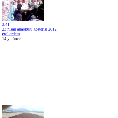
3:41
23 nisan anaokulu gösterisi 2012
erol erdem
14 yıl önce