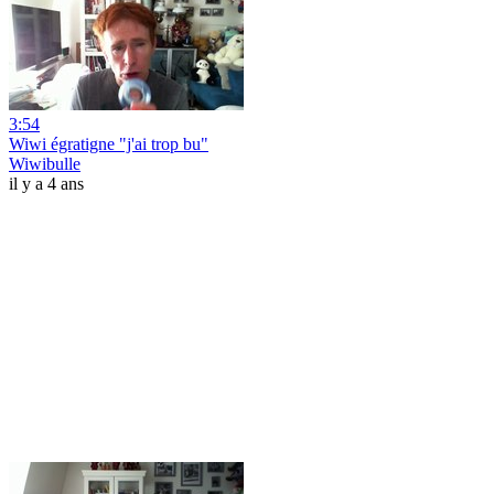
3:54
Wiwi égratigne "j'ai trop bu"
Wiwibulle
il y a 4 ans