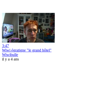
3:47
Wiwi égratigne "le grand hôtel"
Wiwibulle
il y a 4 ans