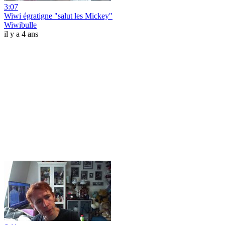
3:07
Wiwi égratigne "salut les Mickey"
Wiwibulle
il y a 4 ans