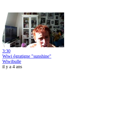
3:30
Wiwi égratigne "sunshine"
Wiwibulle
il y a 4 ans