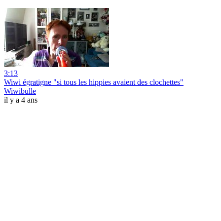
3:13
Wiwi égratigne "si tous les hippies avaient des clochettes"
Wiwibulle
il y a 4 ans