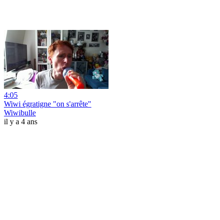
4:05
Wiwi égratigne "on s'arrête"
Wiwibulle
il y a 4 ans