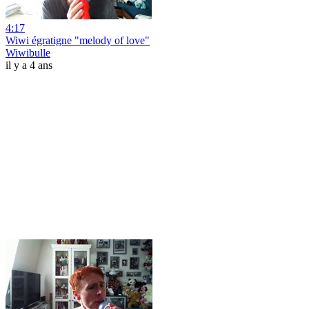
4:17
Wiwi égratigne "melody of love"
Wiwibulle
il y a 4 ans