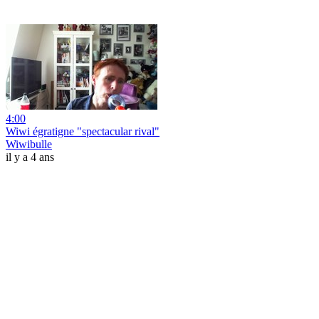
4:00
Wiwi égratigne "spectacular rival"
Wiwibulle
il y a 4 ans