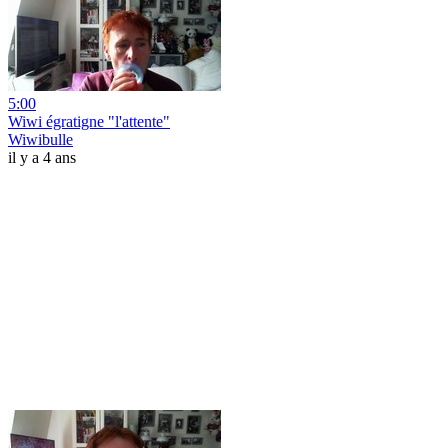
5:00
Wiwi égratigne "l'attente"
Wiwibulle
il y a 4 ans