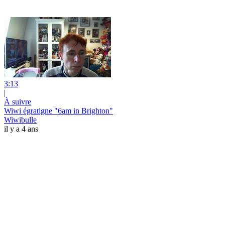
3:13
|
À suivre
Wiwi égratigne "6am in Brighton"
Wiwibulle
il y a 4 ans