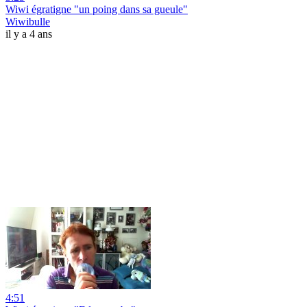
Wiwi égratigne "un poing dans sa gueule"
Wiwibulle
il y a 4 ans
4:51