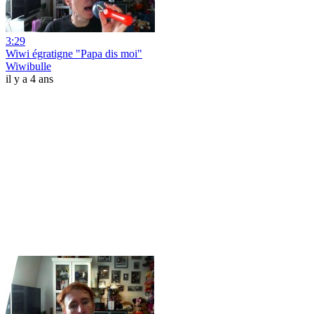
3:29
Wiwi égratigne "Papa dis moi"
Wiwibulle
il y a 4 ans