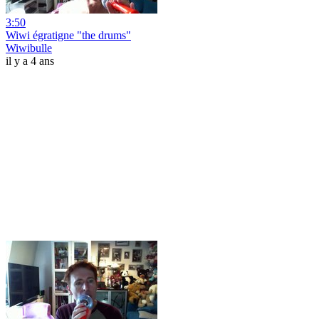
3:50
Wiwi égratigne "the drums"
Wiwibulle
il y a 4 ans