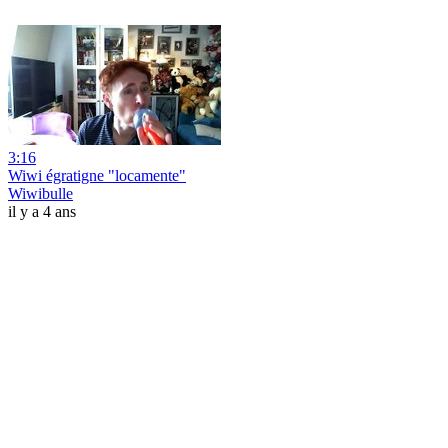
3:16
Wiwi égratigne "locamente"
Wiwibulle
il y a 4 ans