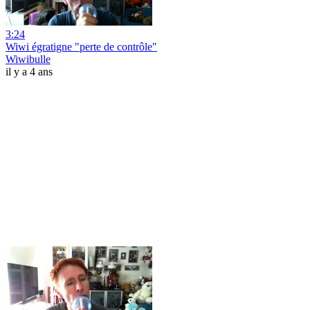
3:24
Wiwi égratigne "perte de contrôle"
Wiwibulle
il y a 4 ans