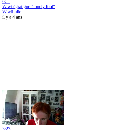
6:11
Wiwi égratigne "lonely fool"
Wiwibulle
il y a 4 ans
3:23