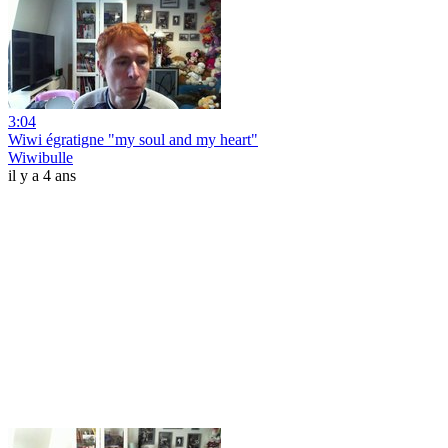
3:04
Wiwi égratigne "my soul and my heart"
Wiwibulle
il y a 4 ans