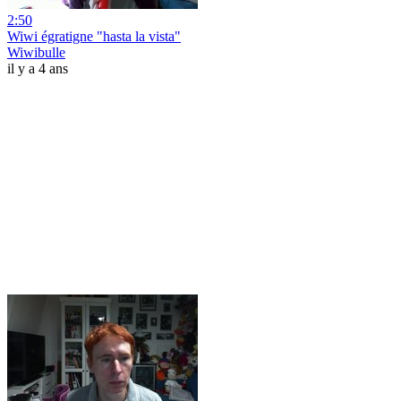
2:50
Wiwi égratigne "hasta la vista"
Wiwibulle
il y a 4 ans