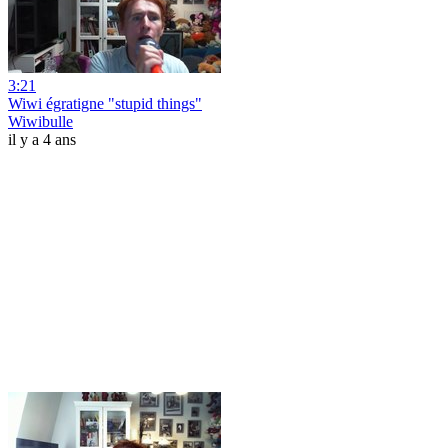
3:21
Wiwi égratigne "stupid things"
Wiwibulle
il y a 4 ans