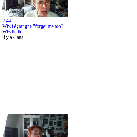
2:44
Wiwi égratigne "forget me too"
Wiwibulle
il y a 4 ans