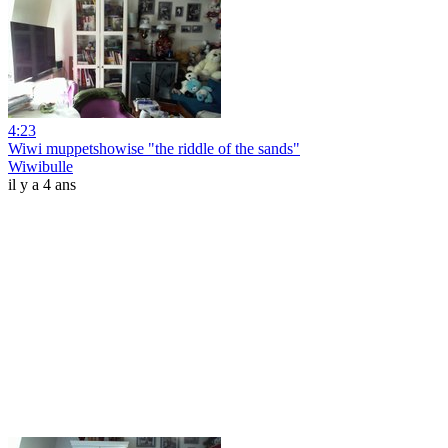
4:23
Wiwi muppetshowise "the riddle of the sands"
Wiwibulle
il y a 4 ans