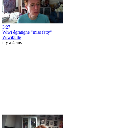
3:27
Wiwi égratigne "miss fatty"
Wiwibulle
il y a 4 ans