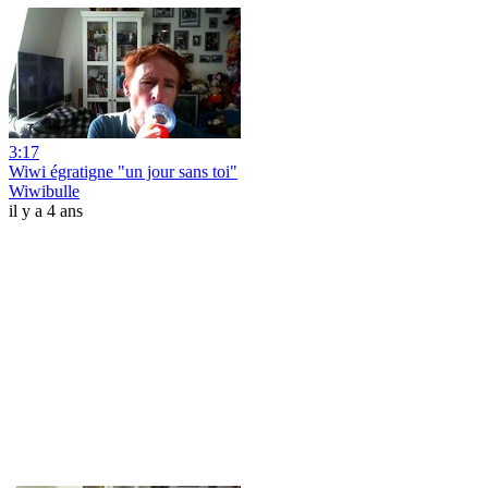
3:17
Wiwi égratigne "un jour sans toi"
Wiwibulle
il y a 4 ans