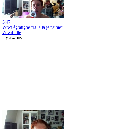
3:47
Wiwi égratigne "la la la je t'aime"
Wiwibulle
il y a 4 ans