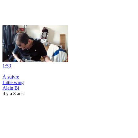
1:53
|
À suivre
Little wing
Alain Bi
il y a 8 ans