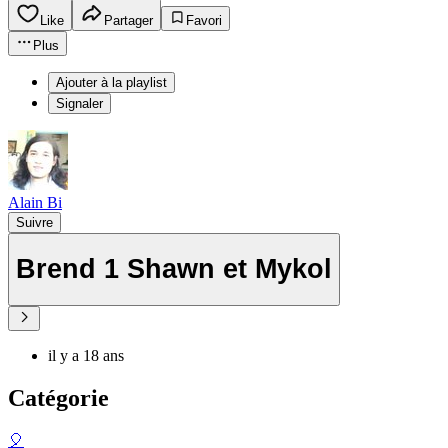
Like
Partager
Favori
Plus
Ajouter à la playlist
Signaler
Alain Bi
Suivre
Brend 1 Shawn et Mykol
il y a 18 ans
Catégorie
🎈