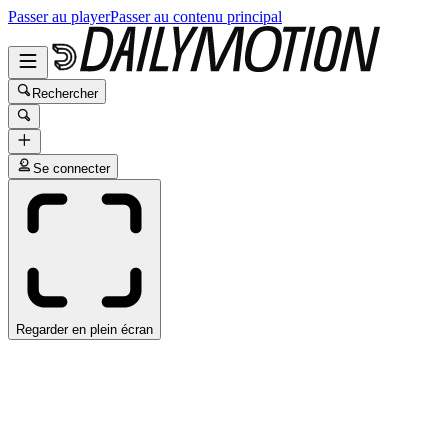
Passer au player
Passer au contenu principal
Rechercher
Se connecter
Regarder en plein écran