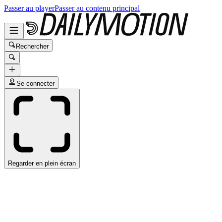
Passer au player
Passer au contenu principal
Rechercher
Se connecter
Regarder en plein écran