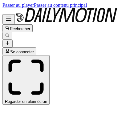
Passer au player
Passer au contenu principal
Rechercher
Se connecter
Regarder en plein écran