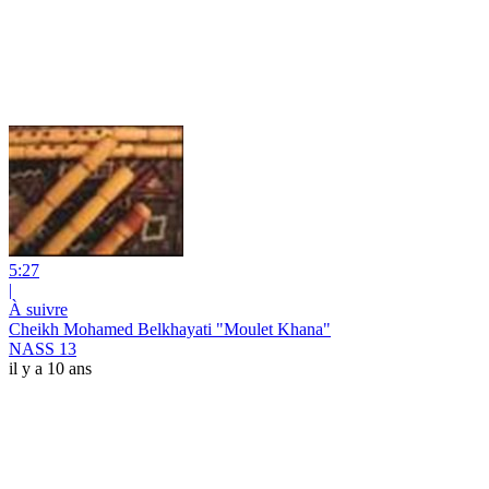
5:27
|
À suivre
Cheikh Mohamed Belkhayati "Moulet Khana"
NASS 13
il y a 10 ans