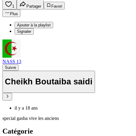
1
Partager
Favori
Plus
Ajouter à la playlist
Signaler
NASS 13
Suivre
Cheikh Boutaiba saidi
il y a 18 ans
special gasba vive les anciens
Catégorie