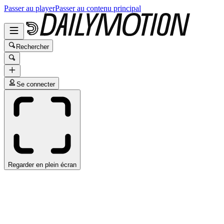
Passer au player
Passer au contenu principal
Rechercher
Se connecter
Regarder en plein écran