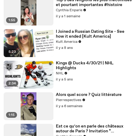
Top 3 des religions les plus méconnues
et pourtant importantes #histoire
Cynthia Enparle
il y a 1 semaine
1:55
I Joined a Russian Dating Site - See
how it ended [Kult America]
Kult America
il y a 8 ans
5:23
Kings @ Ducks 4/30/21 | NHL
Highlights
NHL
il y a 5 ans
2:34
Alors quel score ? Quiz littérature
Pierrespectives
il y a 6 semaines
1:15
Est ce qu’on en parle des châteaux
autour de Paris ? Invitation *