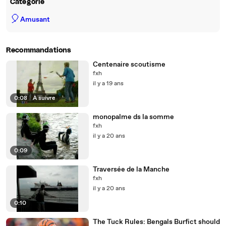
Catégorie
🎈
Amusant
Recommandations
Centenaire scoutisme
fxh
il y a 19 ans
0:08
|
À suivre
monopalme ds la somme
fxh
il y a 20 ans
0:09
Traversée de la Manche
fxh
il y a 20 ans
0:10
The Tuck Rules: Bengals Burfict should