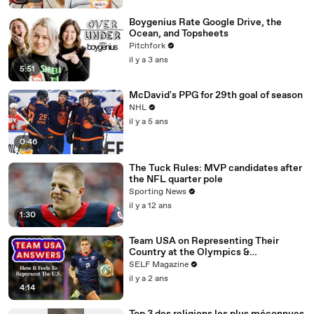
Boygenius Rate Google Drive, the
Ocean, and Topsheets
Pitchfork
il y a 3 ans
5:51
McDavid's PPG for 29th goal of season
NHL
il y a 5 ans
0:46
The Tuck Rules: MVP candidates after
the NFL quarter pole
Sporting News
il y a 12 ans
1:30
Team USA on Representing Their
Country at the Olympics &
Paralympics
SELF Magazine
il y a 2 ans
4:14