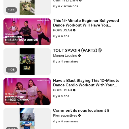
@dolceversailles
Cynthia Enparle
il y a 7 semaines
1:36
This 15-Minute Beginner Bollywood
Dance Workout Will Have You
Sweating "So Fast"
POPSUGAR
il y a 4 ans
15:57
TOUT SAVOIR (PART2) 🤫
Manon Leculnu
il y a 4 semaines
1:08
Have a Blast Slaying This 10-Minute
Dance Cardio Workout With Your
Family
POPSUGAR
il y a 4 ans
11:33
Comment ils nous localisent📱
Pierrespectives
il y a 4 semaines