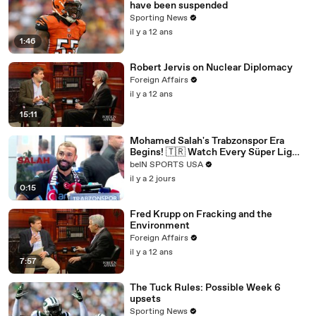
have been suspended
Sporting News
il y a 12 ans
1:46
Robert Jervis on Nuclear Diplomacy
Foreign Affairs
il y a 12 ans
15:11
Mohamed Salah's Trabzonspor Era
Begins! 🇹🇷 Watch Every Süper Lig
Match on beIN SPORTS
beIN SPORTS USA
il y a 2 jours
0:15
Fred Krupp on Fracking and the
Environment
Foreign Affairs
il y a 12 ans
7:57
The Tuck Rules: Possible Week 6
upsets
Sporting News