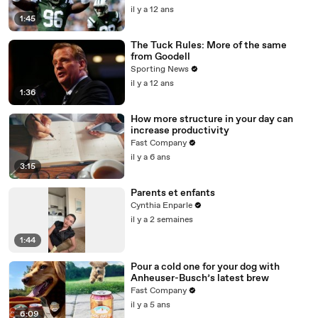
il y a 12 ans
1:45
The Tuck Rules: More of the same
from Goodell
Sporting News
il y a 12 ans
1:36
How more structure in your day can
increase productivity
Fast Company
il y a 6 ans
3:15
Parents et enfants
Cynthia Enparle
il y a 2 semaines
1:44
Pour a cold one for your dog with
Anheuser-Busch’s latest brew
Fast Company
il y a 5 ans
6:09