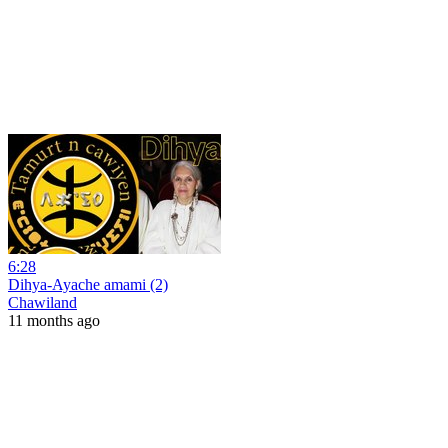
6:28
Dihya-Ayache amami (2)
Chawiland
11 months ago