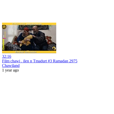
32:16
Film chawi . ilen n Tmadurt #3 Ramadan 2975
Chawiland
1 year ago