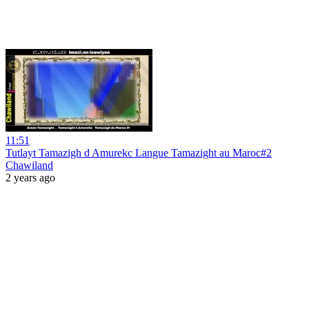
11:51
Tutlayt Tamazigh d Amurekc Langue Tamazight au Maroc#2
Chawiland
2 years ago