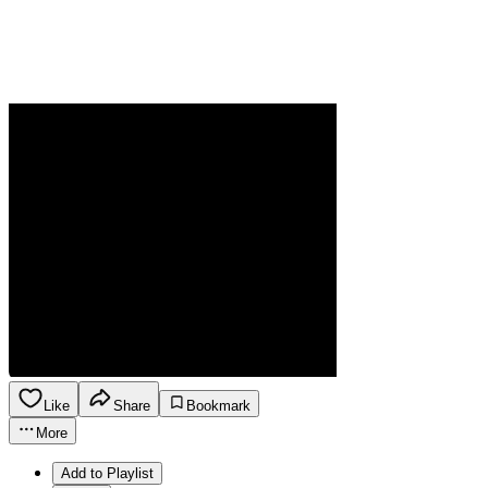
Like
Share
Bookmark
More
Add to Playlist