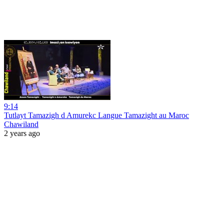
9:14
Tutlayt Tamazigh d Amurekc Langue Tamazight au Maroc
Chawiland
2 years ago