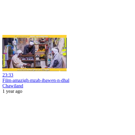
23:33
Film-amazigh-mzab-ibawen-n-dhal
Chawiland
1 year ago