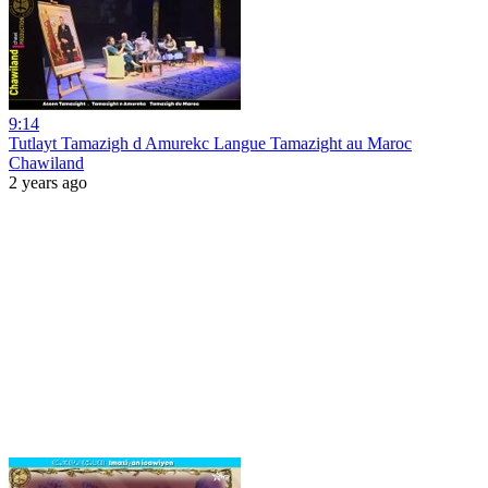
9:14
Tutlayt Tamazigh d Amurekc Langue Tamazight au Maroc
Chawiland
2 years ago