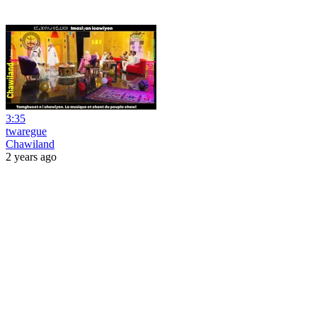
3:35
twaregue
Chawiland
2 years ago