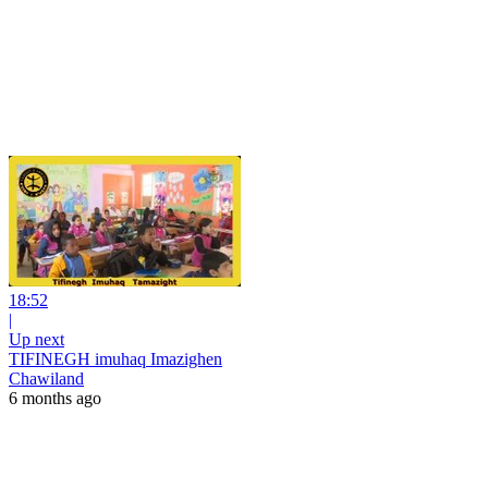
18:52
|
Up next
TIFINEGH imuhaq Imazighen
Chawiland
6 months ago