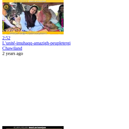
2:52
L'unité-imuhaqq-amazigh-peupletergi
Chawiland
2 years ago