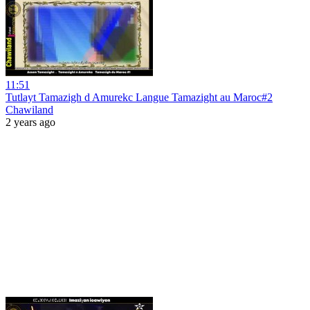
11:51
Tutlayt Tamazigh d Amurekc Langue Tamazight au Maroc#2
Chawiland
2 years ago