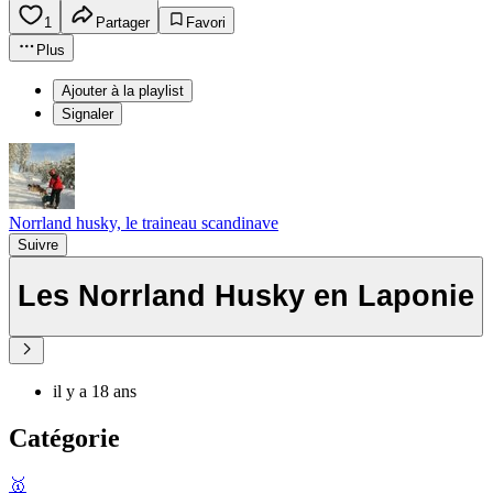
1
Partager
Favori
Plus
Ajouter à la playlist
Signaler
Norrland husky, le traineau scandinave
Suivre
Les Norrland Husky en Laponie
il y a 18 ans
Catégorie
🥇