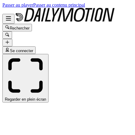
Passer au player
Passer au contenu principal
Rechercher
Se connecter
Regarder en plein écran