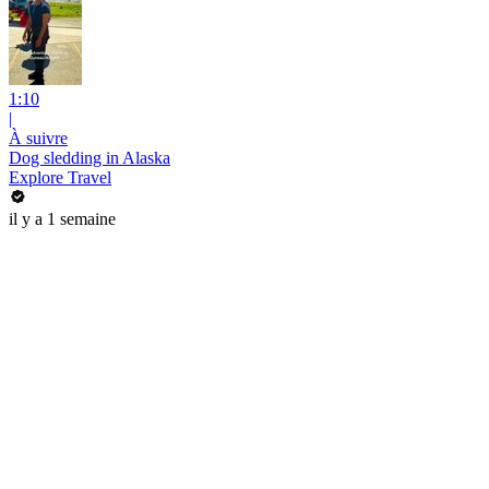
1:10
|
À suivre
Dog sledding in Alaska
Explore Travel
il y a 1 semaine