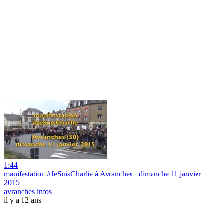
1:44
manifestation #JeSuisCharlie à Avranches - dimanche 11 janvier
2015
avranches infos
il y a 12 ans