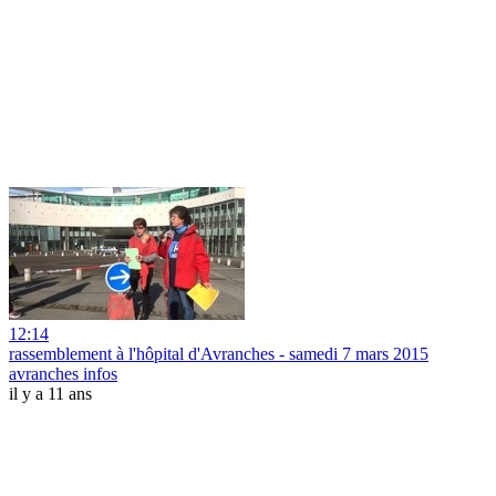
12:14
rassemblement à l'hôpital d'Avranches - samedi 7 mars 2015
avranches infos
il y a 11 ans