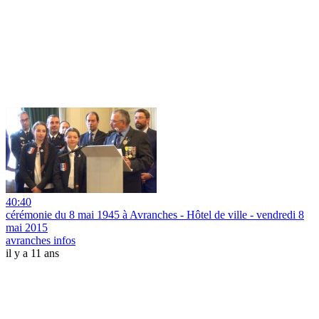
40:40
cérémonie du 8 mai 1945 à Avranches - Hôtel de ville - vendredi 8
mai 2015
avranches infos
il y a 11 ans