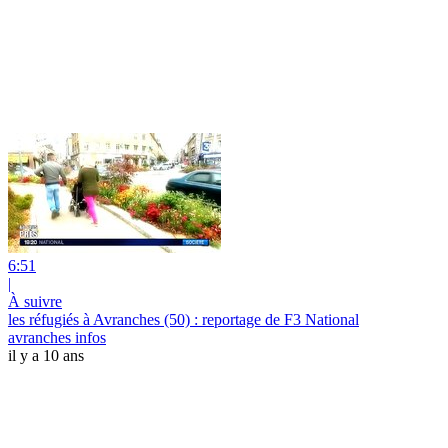
6:51
|
À suivre
les réfugiés à Avranches (50) : reportage de F3 National
avranches infos
il y a 10 ans