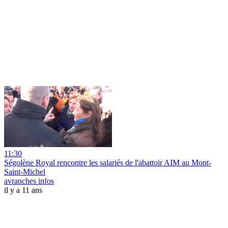
11:30
Ségolène Royal rencontre les salariés de l'abattoir AIM au Mont-
Saint-Michel
avranches infos
il y a 11 ans