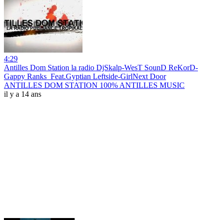
4:29
Antilles Dom Station la radio DjSkalp-WesT SounD ReKorD-
Gappy Ranks_Feat.Gyptian Leftside-GirlNext Door
ANTILLES DOM STATION 100% ANTILLES MUSIC
il y a 14 ans