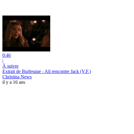
0:46
|
À suivre
Extrait de Burlesque - Ali rencontre Jack (V.F.)
Christina News
il y a 16 ans