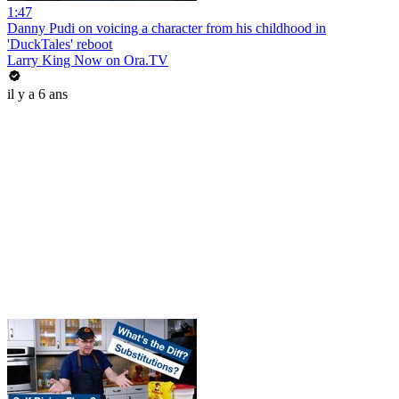
1:47
Danny Pudi on voicing a character from his childhood in
'DuckTales' reboot
Larry King Now on Ora.TV
il y a 6 ans