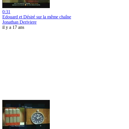
0:31
Edouard et Désiré sur la même chaîne
Jonathan Deriviere
il y a 17 ans