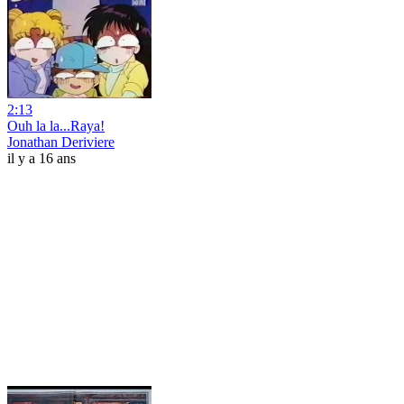
2:13
Ouh la la...Raya!
Jonathan Deriviere
il y a 16 ans