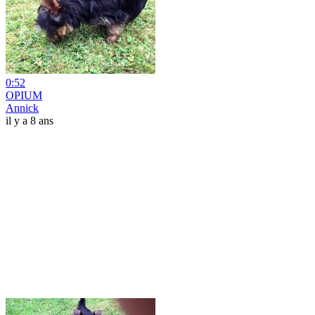
0:52
OPIUM
Annick
il y a 8 ans