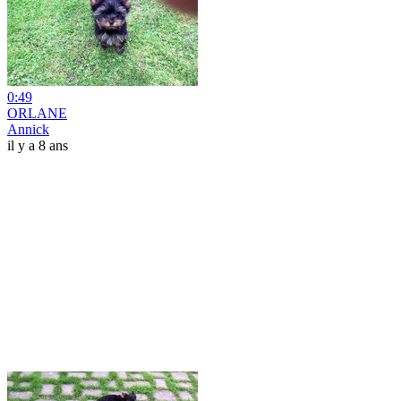
0:49
ORLANE
Annick
il y a 8 ans