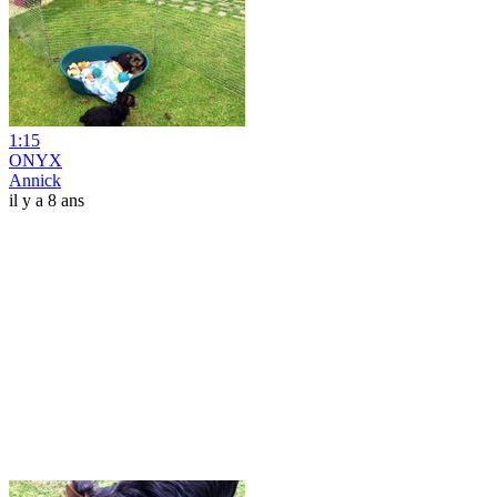
1:15
ONYX
Annick
il y a 8 ans