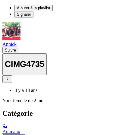
Ajouter à la playlist
Signaler
Annick
Suivre
CIMG4735
il y a 18 ans
York femelle de 2 mois.
Catégorie
🐳
Animaux