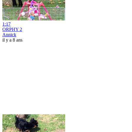
1:17
ORPHY 2
Annick
il y a 8 ans