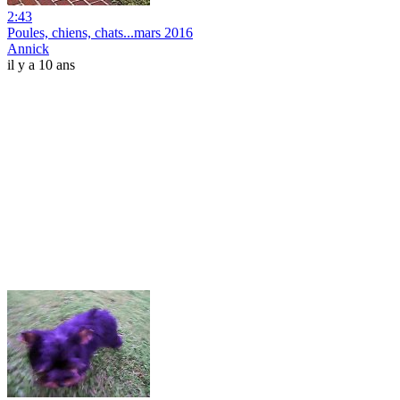
2:43
Poules, chiens, chats...mars 2016
Annick
il y a 10 ans