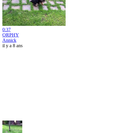
0:37
ORPHY
Annick
il y a 8 ans