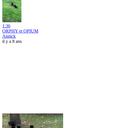
1:36
ORPHY et OPIUM
Annick
il y a 8 ans