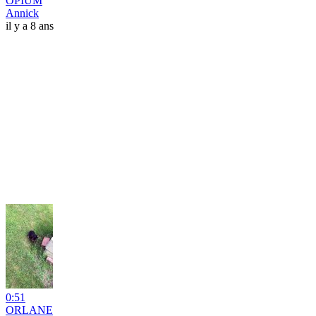
OPIUM
Annick
il y a 8 ans
0:51
ORLANE