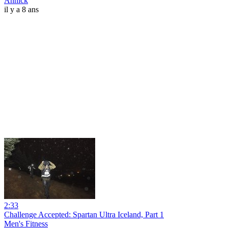
Annick
il y a 8 ans
2:33
Challenge Accepted: Spartan Ultra Iceland, Part 1
Men's Fitness