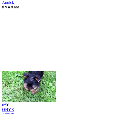
Annick
il y a 8 ans
0:56
ONYX