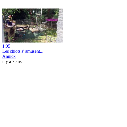
1:05
Les chiots s' amusent.....
Annick
il y a 7 ans