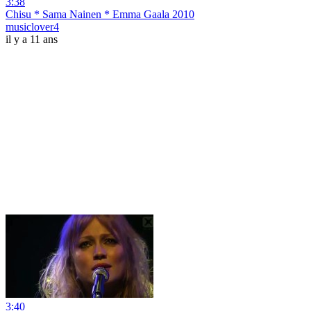
3:38
Chisu * Sama Nainen * Emma Gaala 2010
musiclover4
il y a 11 ans
3:40