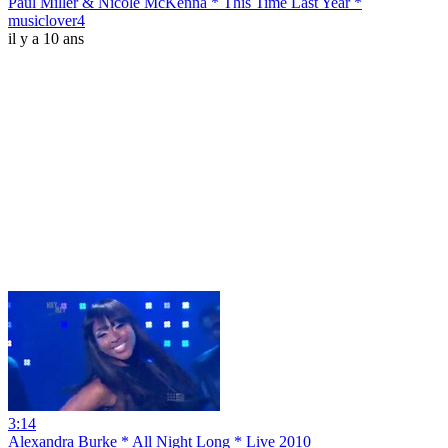
Paul Miller & Nicole McKenna * This Time Last Year *
musiclover4
il y a 10 ans
3:14
Alexandra Burke * All Night Long * Live 2010