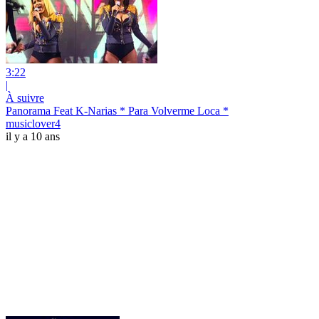
3:22
|
À suivre
Panorama Feat K-Narias * Para Volverme Loca *
musiclover4
il y a 10 ans