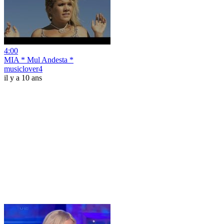
4:00
MIA * Mul Andesta *
musiclover4
il y a 10 ans