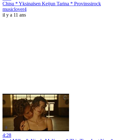
Chisu * Yksinaïsen Keijun Tarina * Provinssirock
musiclover4
il y a 11 ans
4:28