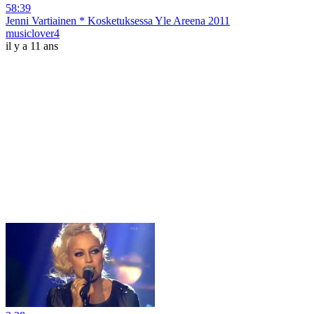
58:39
Jenni Vartiainen * Kosketuksessa Yle Areena 2011
musiclover4
il y a 11 ans