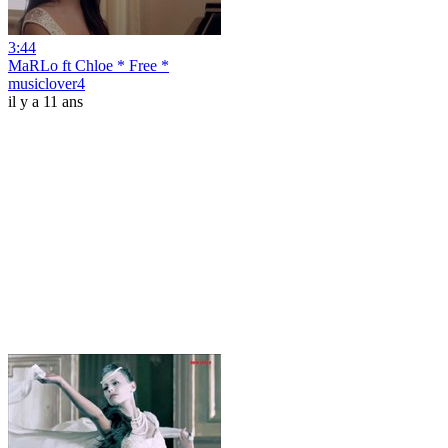
3:44
MaRLo ft Chloe * Free *
musiclover4
il y a 11 ans