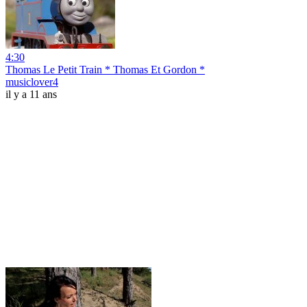
4:30
Thomas Le Petit Train * Thomas Et Gordon *
musiclover4
il y a 11 ans