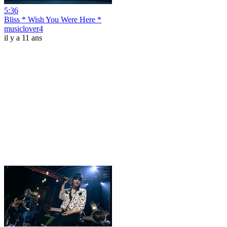
5:36
Bliss * Wish You Were Here *
musiclover4
il y a 11 ans