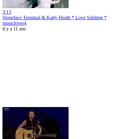
3:13
Stoneface Terminal & Katty Heath * Love Sublime *
musiclover4
il y a 11 ans