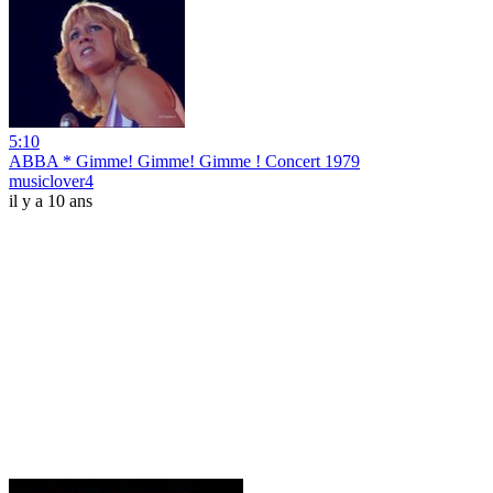
5:10
ABBA * Gimme! Gimme! Gimme ! Concert 1979
musiclover4
il y a 10 ans