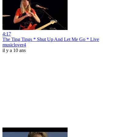
4:17
The Ting Tings * Shut Up And Let Me Go * Live
musiclover4
il y a 10 ans