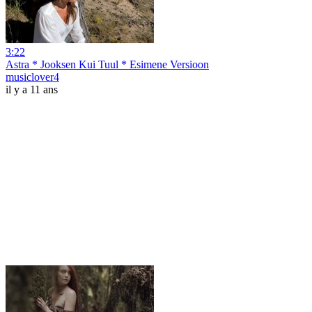
3:22
Astra * Jooksen Kui Tuul * Esimene Versioon
musiclover4
il y a 11 ans