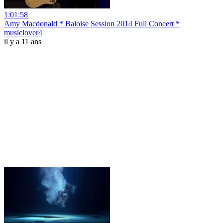
1:01:58
Amy Macdonald * Baloise Session 2014 Full Concert *
musiclover4
il y a 11 ans