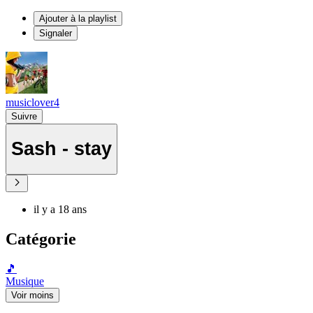
Ajouter à la playlist
Signaler
musiclover4
Suivre
Sash - stay
il y a 18 ans
Catégorie
🎵
Musique
Voir moins