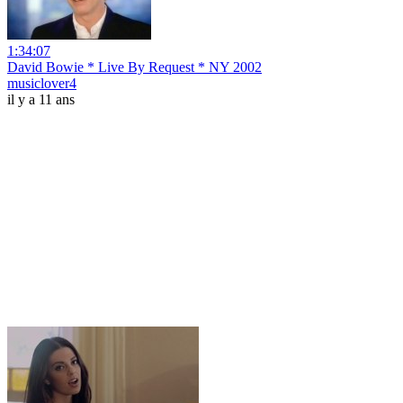
1:34:07
David Bowie * Live By Request * NY 2002
musiclover4
il y a 11 ans