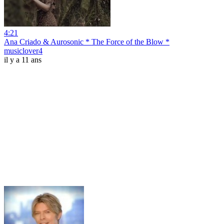
4:21
Ana Criado & Aurosonic * The Force of the Blow *
musiclover4
il y a 11 ans