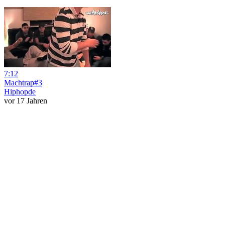
7:12
Machtrap#3
Hiphopde
vor 17 Jahren