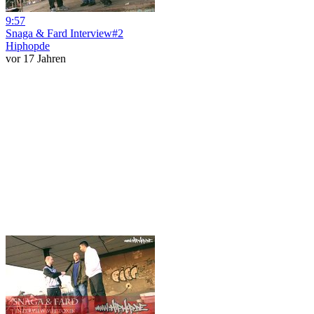
9:57
Snaga & Fard Interview#2
Hiphopde
vor 17 Jahren