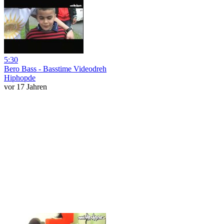
5:30
Bero Bass - Basstime Videodreh
Hiphopde
vor 17 Jahren