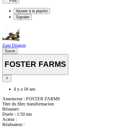
Plus
Ajouter à la playlist
Signaler
Zaur Dragon
Suivre
FOSTER FARMS
il y a 18 ans
Annonceur : FOSTER FARMS
Titre du film: transformacion
Résumer:
Durée : 1:50 mn
Acteur :
Réalisateur :