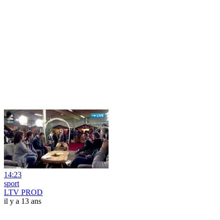
14:23
sport
LTV PROD
il y a 13 ans