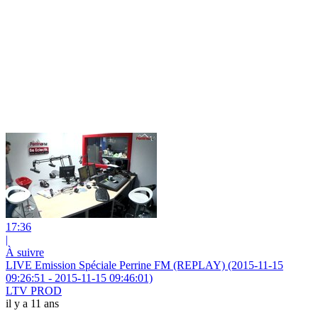
17:36
|
À suivre
LIVE Emission Spéciale Perrine FM (REPLAY) (2015-11-15
09:26:51 - 2015-11-15 09:46:01)
LTV PROD
il y a 11 ans