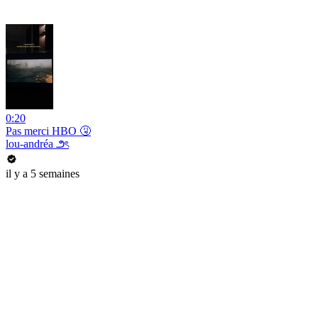
0:20
Pas merci HBO 🤧
lou-andréa ౨ৎ
il y a 5 semaines