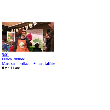
5:01
Fraich' attitude
Marc sarl mediacom+ marc laffitte
il y a 11 ans