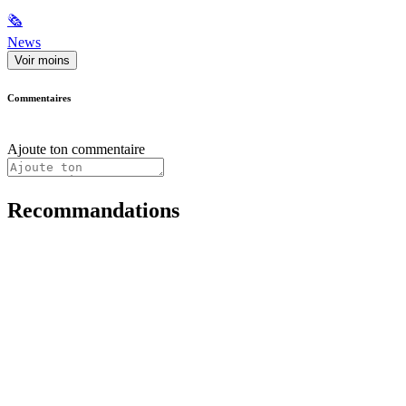
🗞
News
Voir moins
Commentaires
Ajoute ton commentaire
Recommandations