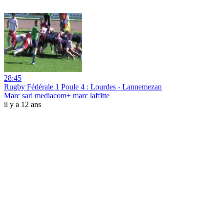
28:45
Rugby Fédérale 1 Poule 4 : Lourdes - Lannemezan
Marc sarl mediacom+ marc laffitte
il y a 12 ans