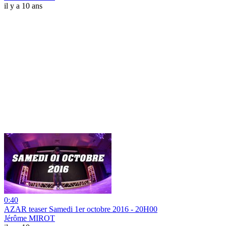
il y a 10 ans
0:40
AZAR teaser Samedi 1er octobre 2016 - 20H00
Jérôme MIROT