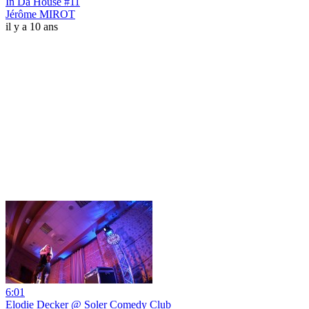
In Da House #11
Jérôme MIROT
il y a 10 ans
6:01
Elodie Decker @ Soler Comedy Club