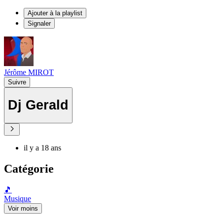
Ajouter à la playlist
Signaler
Jérôme MIROT
Suivre
Dj Gerald
il y a 18 ans
Catégorie
🎵
Musique
Voir moins