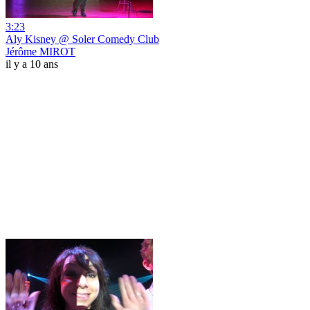
3:23
Aly Kisney @ Soler Comedy Club
Jérôme MIROT
il y a 10 ans