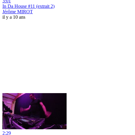
3:01
In Da House #11 (extrait 2)
Jérôme MIROT
il y a 10 ans
2:29