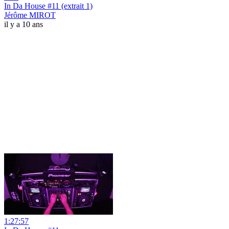
In Da House #11 (extrait 1)
Jérôme MIROT
il y a 10 ans
1:27:57