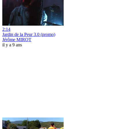
2:14
Jardin de la Peur 3.0 (promo)
Jérôme MIROT
il y a 9 ans