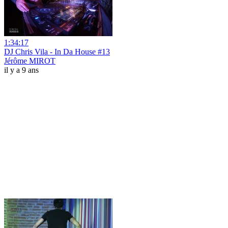
1:34:17
DJ Chris Vila - In Da House #13
Jérôme MIROT
il y a 9 ans