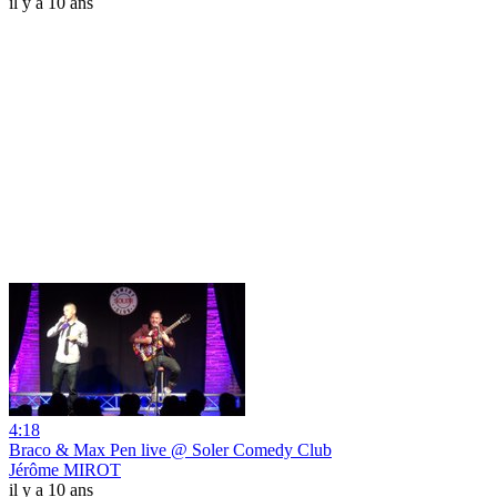
il y a 10 ans
4:18
Braco & Max Pen live @ Soler Comedy Club
Jérôme MIROT
il y a 10 ans