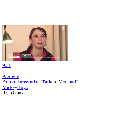
9:31
|
À suivre
Aurore Drossard et "l'affaire Montand"
MickeyKuyo
il y a 8 ans