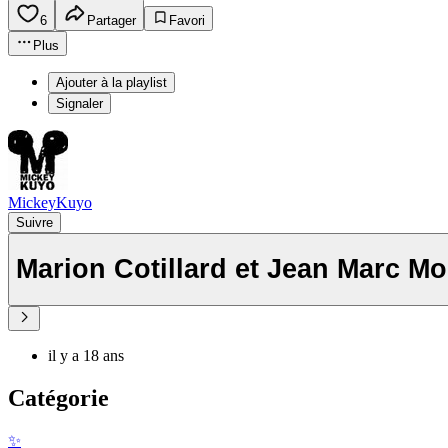
6
Partager
Favori
Plus
Ajouter à la playlist
Signaler
MickeyKuyo
Suivre
Marion Cotillard et Jean Marc M
il y a 18 ans
Catégorie
✨