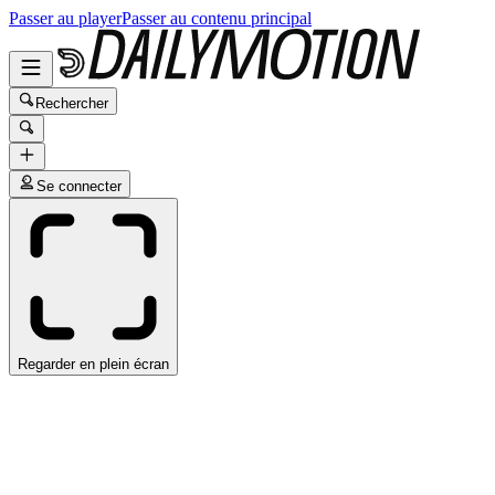
Passer au player
Passer au contenu principal
Rechercher
Se connecter
Regarder en plein écran