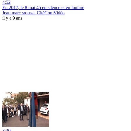
4:52
En 2017, le 8 mai 45 en silence et en fanfare
Jean marc sroussi. CitéComVidéo
il y a 9 ans
3:30