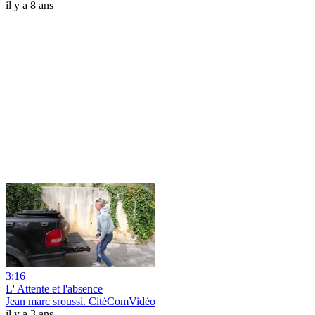
il y a 8 ans
3:16
L' Attente et l'absence
Jean marc sroussi. CitéComVidéo
il y a 3 ans