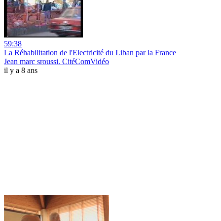
59:38
La Réhabilitation de l'Electricité du Liban par la France
Jean marc sroussi. CitéComVidéo
il y a 8 ans