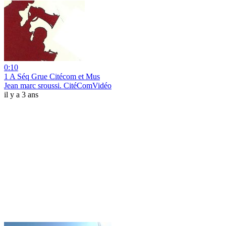
0:10
1 A Séq Grue Citécom et Mus
Jean marc sroussi. CitéComVidéo
il y a 3 ans