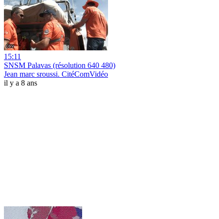
15:11
SNSM Palavas (résolution 640 480)
Jean marc sroussi. CitéComVidéo
il y a 8 ans