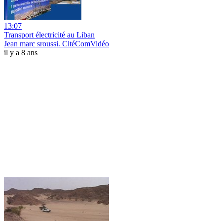
13:07
Transport électricité au Liban
Jean marc sroussi. CitéComVidéo
il y a 8 ans