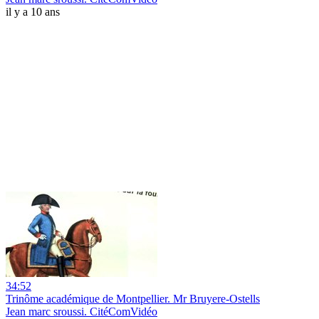
il y a 10 ans
34:52
Trinôme académique de Montpellier. Mr Bruyere-Ostells
Jean marc sroussi. CitéComVidéo