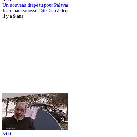
Un nouveau drapeau pour Palavas
Jean marc sroussi. CitéComVidéo
il y a 9 ans
5:00