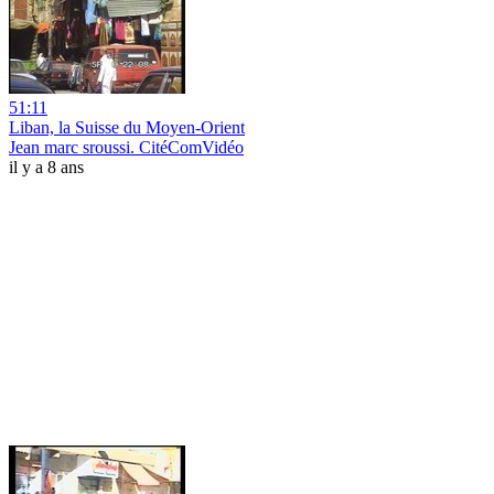
51:11
Liban, la Suisse du Moyen-Orient
Jean marc sroussi. CitéComVidéo
il y a 8 ans