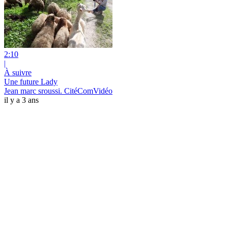
2:10
|
À suivre
Une future Lady
Jean marc sroussi. CitéComVidéo
il y a 3 ans