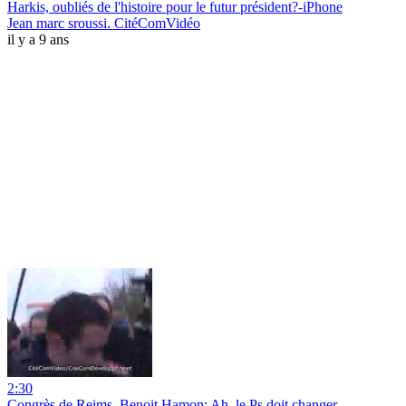
Harkis, oubliés de l'histoire pour le futur président?-iPhone
Jean marc sroussi. CitéComVidéo
il y a 9 ans
2:30
Congrès de Reims. Benoit Hamon: Ah, le Ps doit changer.