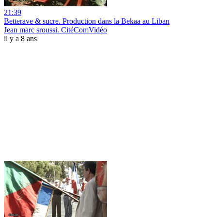
21:39
Betterave & sucre. Production dans la Bekaa au Liban
Jean marc sroussi. CitéComVidéo
il y a 8 ans