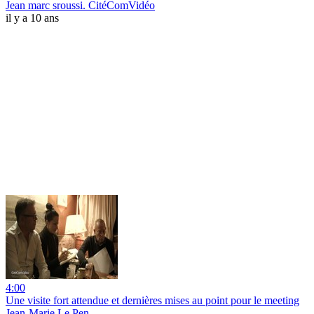
Jean marc sroussi. CitéComVidéo
il y a 10 ans
4:00
Une visite fort attendue et dernières mises au point pour le meeting
Jean-Marie Le Pen