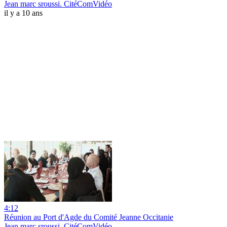
Jean marc sroussi. CitéComVidéo
il y a 10 ans
4:12
Réunion au Port d'Agde du Comité Jeanne Occitanie
Jean marc sroussi. CitéComVidéo