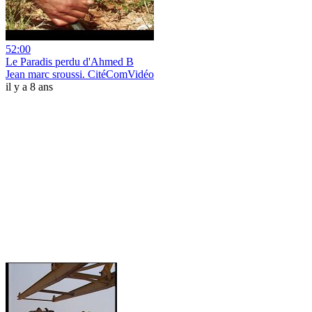
52:00
Le Paradis perdu d'Ahmed B
Jean marc sroussi. CitéComVidéo
il y a 8 ans