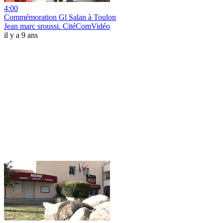
4:00
Commémoration Gl Salan à Toulon
Jean marc sroussi. CitéComVidéo
il y a 9 ans