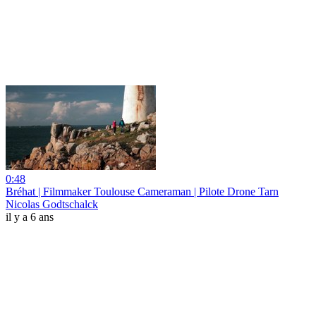
0:48
Bréhat | Filmmaker Toulouse Cameraman | Pilote Drone Tarn
Nicolas Godtschalck
il y a 6 ans