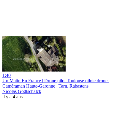
1:40
Un Matin En France | Drone pilot Toulouse pilote drone |
Caméraman Haute-Garonne | Tarn, Rabastens
Nicolas Godtschalck
il y a 4 ans