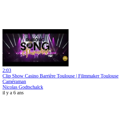
2:03
Clip Show Casino Barrière Toulouse | Filmmaker Toulouse
Caméraman
Nicolas Godtschalck
il y a 6 ans