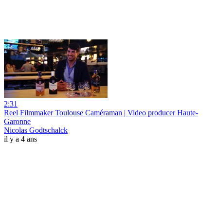
2:31
Reel Filmmaker Toulouse Caméraman | Video producer Haute-
Garonne
Nicolas Godtschalck
il y a 4 ans