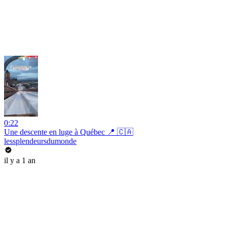
0:22
Une descente en luge à Québec 📍 🇨🇦
lessplendeursdumonde
il y a 1 an