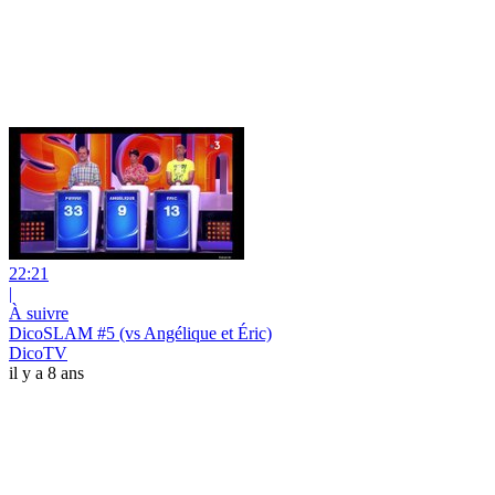
22:21
|
À suivre
DicoSLAM #5 (vs Angélique et Éric)
DicoTV
il y a 8 ans