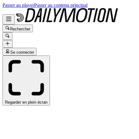
Passer au player
Passer au contenu principal
Rechercher
Se connecter
Regarder en plein écran