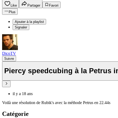
Like
Partager
Favori
Plus
Ajouter à la playlist
Signaler
DicoTV
Suivre
Piercy speedcubing à la Petrus i
il y a 18 ans
Voilà une résolution de Rubik's avec la méthode Petrus en 22.44s
Catégorie