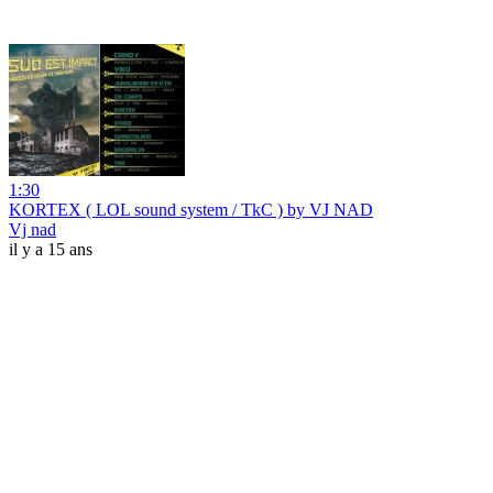
1:30
KORTEX ( LOL sound system / TkC ) by VJ NAD
Vj nad
il y a 15 ans