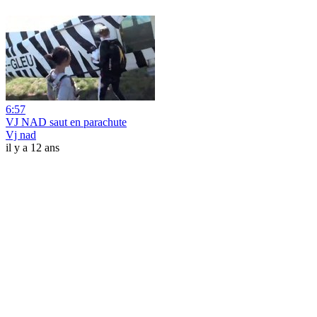
6:57
VJ NAD saut en parachute
Vj nad
il y a 12 ans