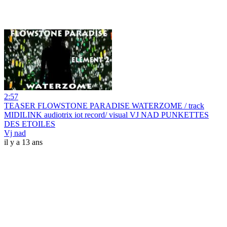
2:57
TEASER FLOWSTONE PARADISE WATERZOME / track
MIDILINK audiotrix iot record/ visual VJ NAD PUNKETTES
DES ETOILES
Vj nad
il y a 13 ans