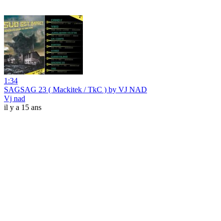
1:34
SAGSAG 23 ( Mackitek / TkC ) by VJ NAD
Vj nad
il y a 15 ans