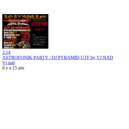
2:14
ASTROFONIK PARTY / DJ PYRAMID UTF by VJ NAD
Vj nad
il y a 15 ans