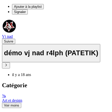
Ajouter à la playlist
Signaler
Vj nad
Suivre
démo vj nad r4lph (PATETIK)
il y a 18 ans
Catégorie
🦄
Art et design
Voir moins