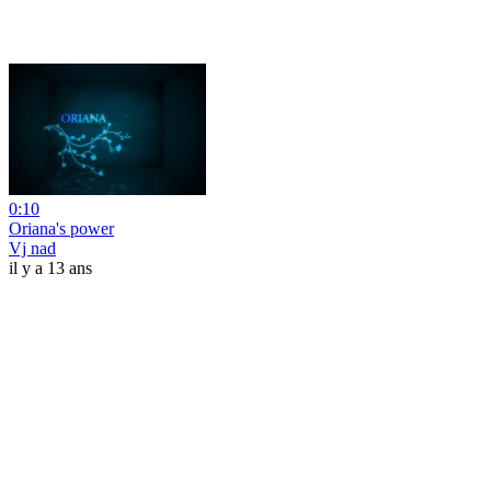
0:10
Oriana's power
Vj nad
il y a 13 ans