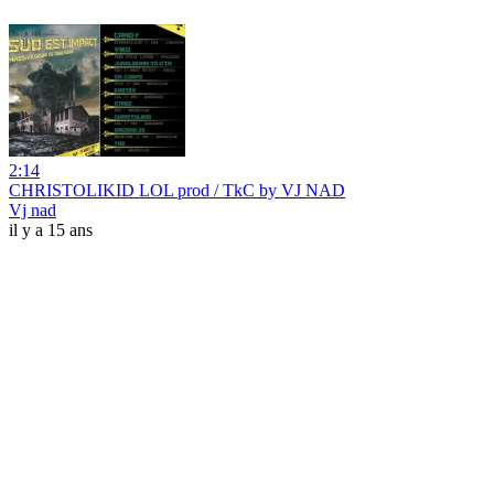
2:14
CHRISTOLIKID LOL prod / TkC by VJ NAD
Vj nad
il y a 15 ans