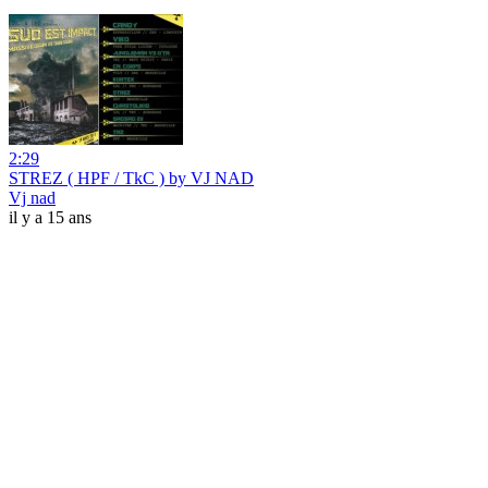
2:29
STREZ ( HPF / TkC ) by VJ NAD
Vj nad
il y a 15 ans