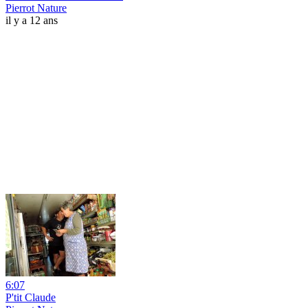
Pierrot Nature
il y a 12 ans
6:07
P'tit Claude