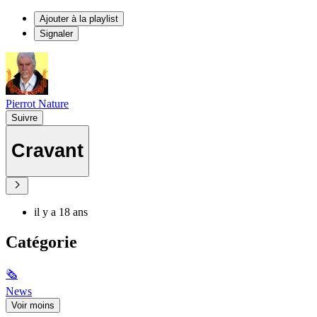
Ajouter à la playlist
Signaler
Pierrot Nature
Suivre
Cravant
il y a 18 ans
Catégorie
🗞
News
Voir moins