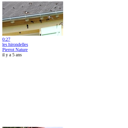
0:27
les hirondelles
Pierrot Nature
il y a 5 ans