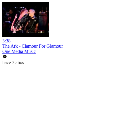
3:38
The Ark - Clamour For Glamour
One Media Music
hace 7 años