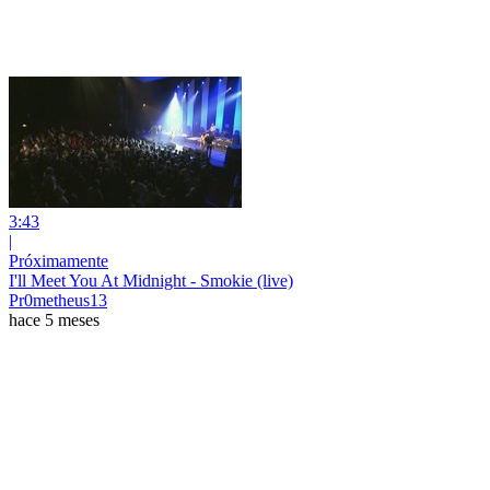
3:43
|
Próximamente
I'll Meet You At Midnight - Smokie (live)
Pr0metheus13
hace 5 meses