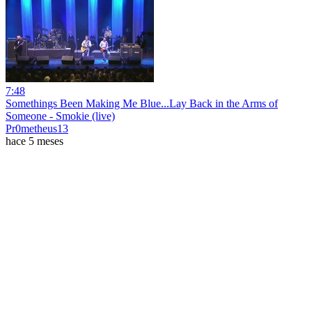
7:48
Somethings Been Making Me Blue...Lay Back in the Arms of
Someone - Smokie (live)
Pr0metheus13
hace 5 meses