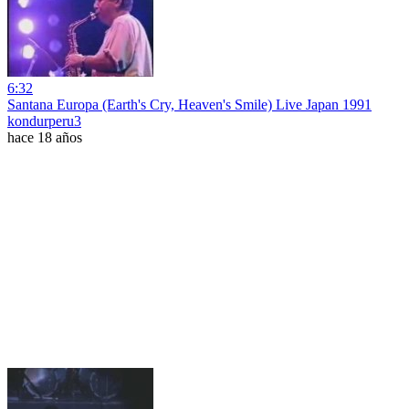
6:32
Santana Europa (Earth's Cry, Heaven's Smile) Live Japan 1991
kondurperu3
hace 18 años