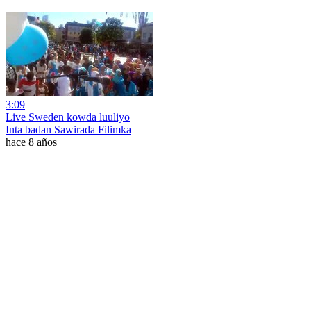
3:09
Live Sweden kowda luuliyo
Inta badan Sawirada Filimka
hace 8 años