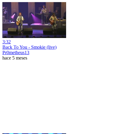
3:32
Back To You - Smokie (live)
Pr0metheus13
hace 5 meses