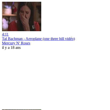
4:11
Tal Bachman - Aeroplane (one three hill vidéo)
Mercury N' Roses
il y a 18 ans