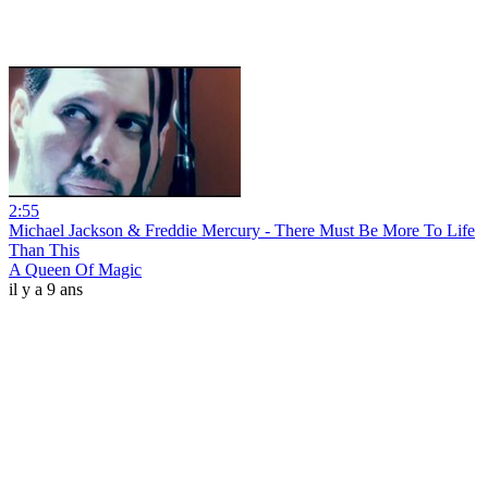
2:55
Michael Jackson & Freddie Mercury - There Must Be More To Life
Than This
A Queen Of Magic
il y a 9 ans