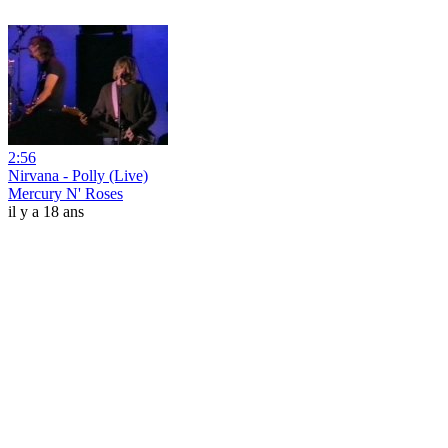
2:56
Nirvana - Polly (Live)
Mercury N' Roses
il y a 18 ans