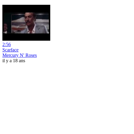
2:56
Scarface
Mercury N' Roses
il y a 18 ans