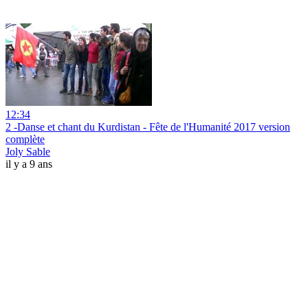
12:34
2 -Danse et chant du Kurdistan - Fête de l'Humanité 2017 version
complète
Joly Sable
il y a 9 ans