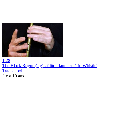
1:28
The Black Rogue (Jig) - flûte irlandaise 'Tin Whistle'
Tradschool
il y a 10 ans