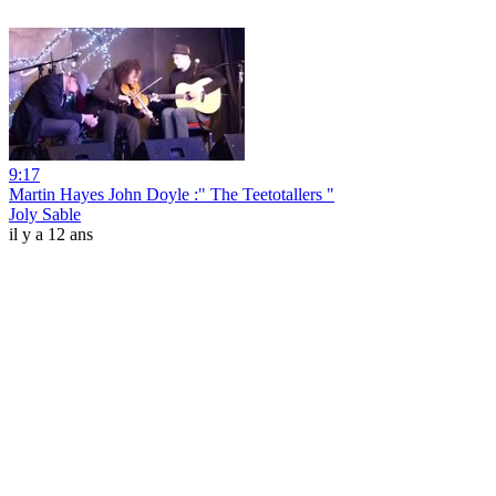
9:17
Martin Hayes John Doyle :" The Teetotallers "
Joly Sable
il y a 12 ans