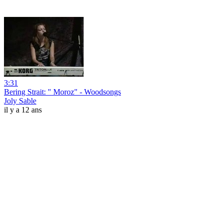
3:31
Bering Strait: " Moroz" - Woodsongs
Joly Sable
il y a 12 ans