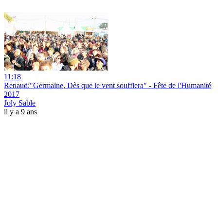
11:18
Renaud:"Germaine, Dès que le vent soufflera" - Fête de l'Humanité
2017
Joly Sable
il y a 9 ans