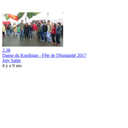
2:38
Danse du Kurdistan - Fête de l'Humanité 2017
Joly Sable
il y a 9 ans