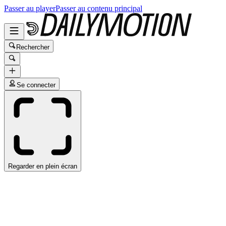
Passer au player
Passer au contenu principal
Rechercher
Se connecter
Regarder en plein écran