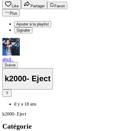
Like
Partager
Favori
Plus
Ajouter à la playlist
Signaler
abcd_
Suivre
k2000- Eject
il y a 18 ans
k2000- Eject
Catégorie