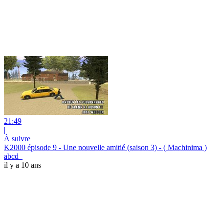
21:49
|
À suivre
K2000 épisode 9 - Une nouvelle amitié (saison 3) - ( Machinima )
abcd_
il y a 10 ans