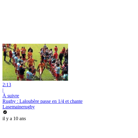
2:13
|
À suivre
Rugby : Laloubère passe en 1/4 et chante
Lasemainerugby
il y a 10 ans