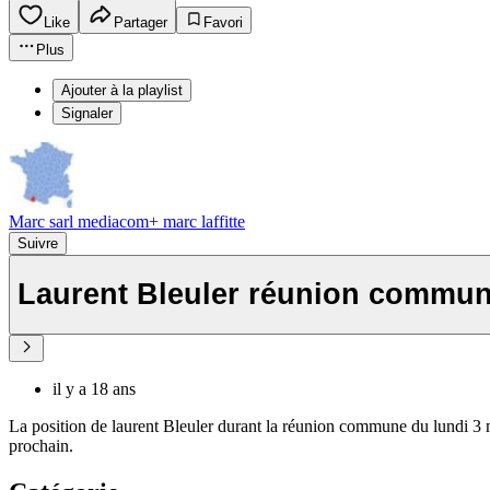
Like
Partager
Favori
Plus
Ajouter à la playlist
Signaler
Marc sarl mediacom+ marc laffitte
Suivre
Laurent Bleuler réunion commun
il y a 18 ans
La position de laurent Bleuler durant la réunion commune du lundi 3 m
prochain.