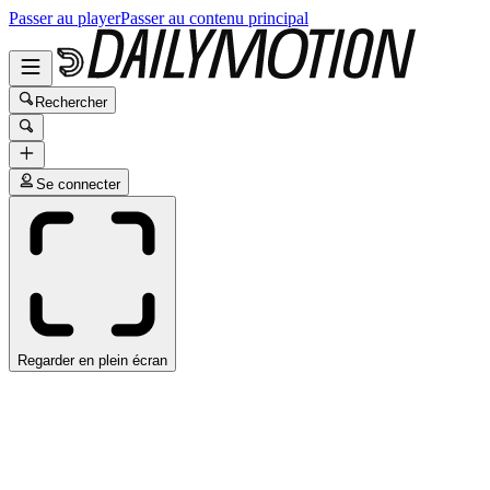
Passer au player
Passer au contenu principal
Rechercher
Se connecter
Regarder en plein écran