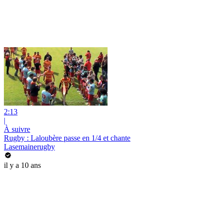
2:13
|
À suivre
Rugby : Laloubère passe en 1/4 et chante
Lasemainerugby
il y a 10 ans