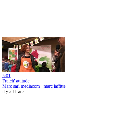
5:01
Fraich' attitude
Marc sarl mediacom+ marc laffitte
il y a 11 ans