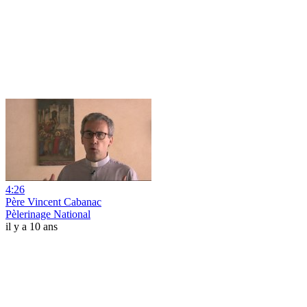
4:26
Père Vincent Cabanac
Pèlerinage National
il y a 10 ans