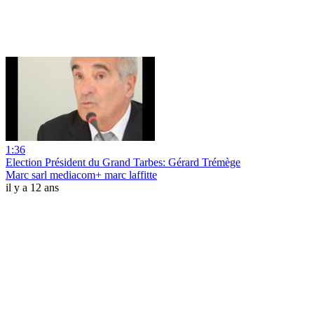
1:36
Election Président du Grand Tarbes: Gérard Trémège
Marc sarl mediacom+ marc laffitte
il y a 12 ans