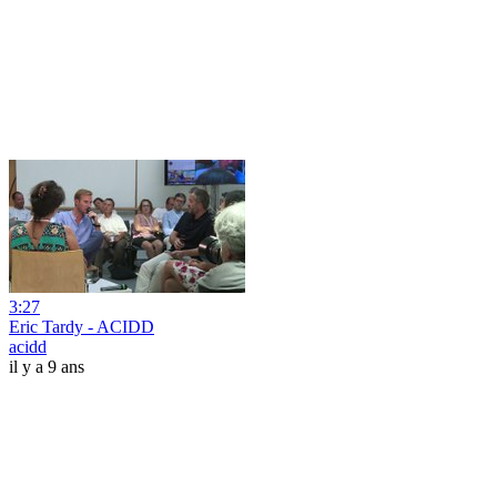
3:27
Eric Tardy - ACIDD
acidd
il y a 9 ans