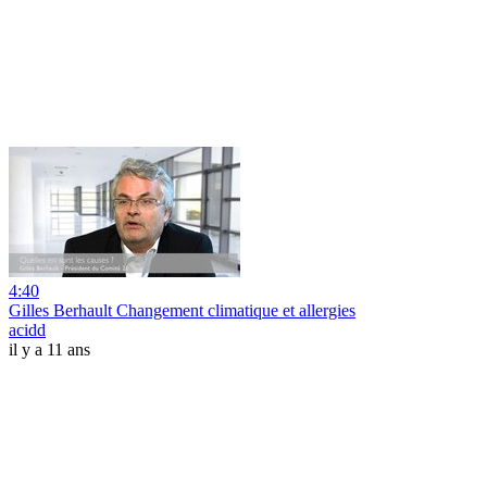
4:40
Gilles Berhault Changement climatique et allergies
acidd
il y a 11 ans