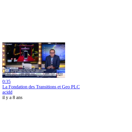
0:35
La Fondation des Transitions et Geo PLC
acidd
il y a 8 ans