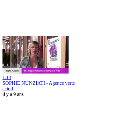
1:13
SOPHIE NUNZIATI - Agence verte
acidd
il y a 9 ans