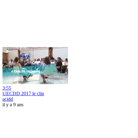
3:55
UECDD 2017 le clip
acidd
il y a 9 ans