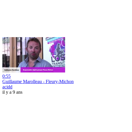
0:55
Guillaume Marolleau - Fleury-Michon
acidd
il y a 9 ans