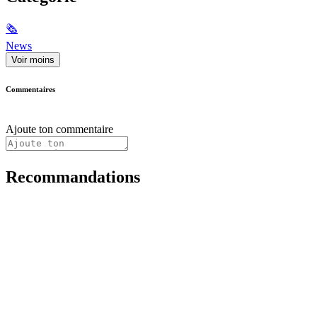
🗞
News
Voir moins
Commentaires
Ajoute ton commentaire
Recommandations