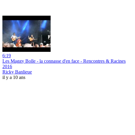
6:19
Les Maggy Bolle - la connasse d'en face - Rencontres & Racines
2016
Ricky Banlieue
il y a 10 ans