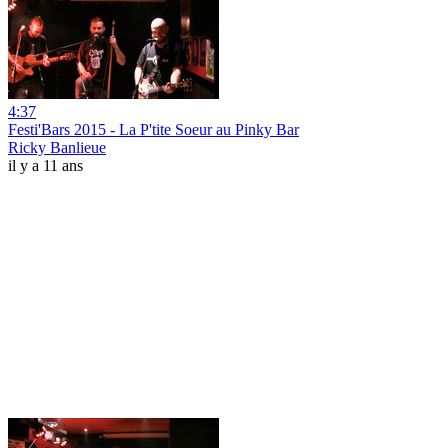
4:37
Festi'Bars 2015 - La P'tite Soeur au Pinky Bar
Ricky Banlieue
il y a 11 ans