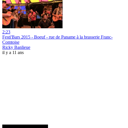
2:23
Festi'Bars 2015 - Boeuf - rue de Paname à la brasserie Franc-
Comtoise
Ricky Banlieue
il y a 11 ans