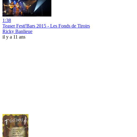
1:38
Teaser Festi'Bars 2015 - Les Fonds de Tiroirs
Ricky Banlieue
il y a 11 ans