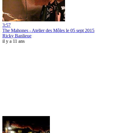
3:57
The Mahones - Atelier des Môles le 05 sept 2015
Ricky Banlieue
il y a 11 ans