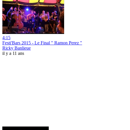
4:15
Festi'Bars 2015 - Le Final " Ramon Perez "
Ricky Banlieue
il y a 11 ans