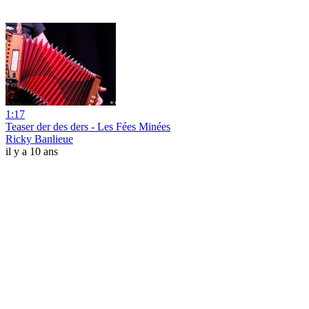
1:17
Teaser der des ders - Les Fées Minées
Ricky Banlieue
il y a 10 ans