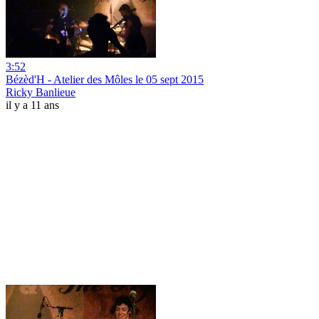
3:52
Bézèd'H - Atelier des Môles le 05 sept 2015
Ricky Banlieue
il y a 11 ans