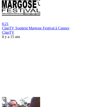
6:21
ClapTV Soutient Margose Festival à Cannes
ClapTV
il y a 15 ans