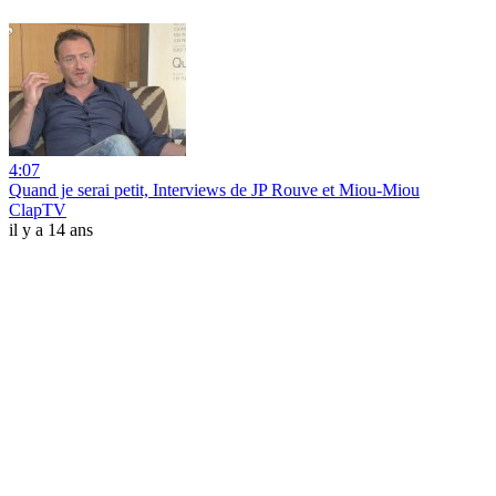
4:07
Quand je serai petit, Interviews de JP Rouve et Miou-Miou
ClapTV
il y a 14 ans