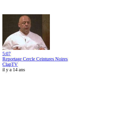
5:07
Reportage Cercle Ceintures Noires
ClapTV
il y a 14 ans