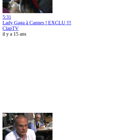
5:31
Lady Gaga à Cannes ! EXCLU !!!
ClapTV
il y a 15 ans