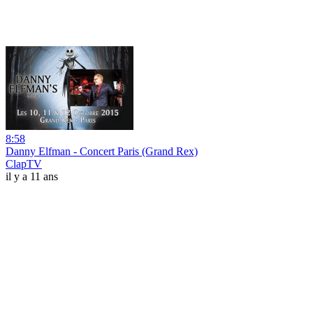
8:58
Danny Elfman - Concert Paris (Grand Rex)
ClapTV
il y a 11 ans