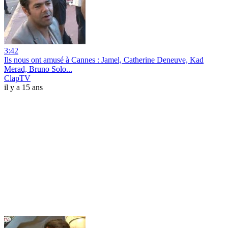
3:42
Ils nous ont amusé à Cannes : Jamel, Catherine Deneuve, Kad
Merad, Bruno Solo...
ClapTV
il y a 15 ans