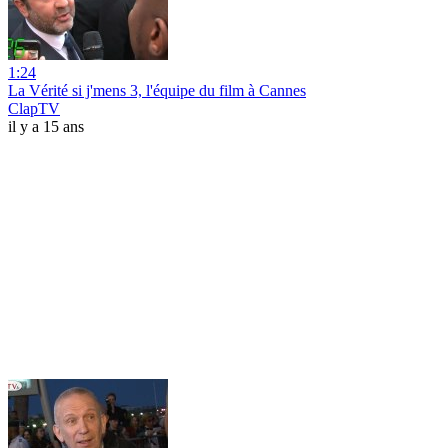
1:24
La Vérité si j'mens 3, l'équipe du film à Cannes
ClapTV
il y a 15 ans