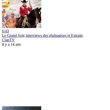
6:43
Le Grand Soir, interviews des réalisateurs et Extraits
ClapTV
il y a 14 ans