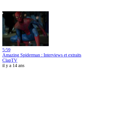
5:59
Amazing Spiderman : Interviews et extraits
ClapTV
il y a 14 ans