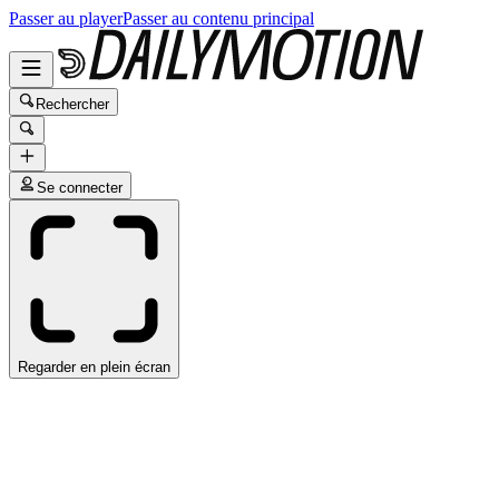
Passer au player
Passer au contenu principal
Rechercher
Se connecter
Regarder en plein écran