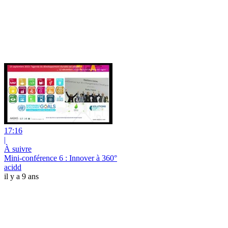
17:16
|
À suivre
Mini-conférence 6 : Innover à 360°
acidd
il y a 9 ans