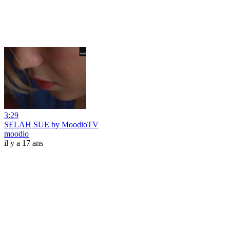
3:29
SELAH SUE by MoodioTV
moodio
il y a 17 ans