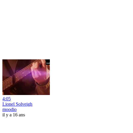
4:05
Lionel Solveigh
moodio
il y a 16 ans