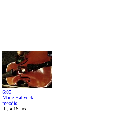
6:05
Marie Hallynck
moodio
il y a 16 ans