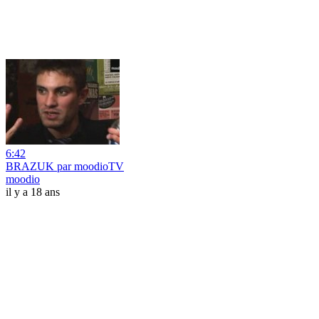
6:42
BRAZUK par moodioTV
moodio
il y a 18 ans