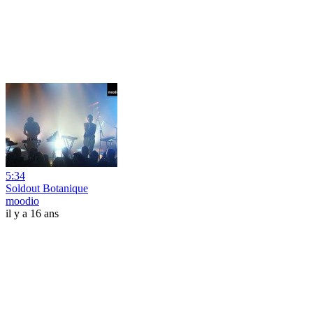
5:34
Soldout Botanique
moodio
il y a 16 ans