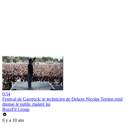
0:54
Festival de Garorock: le technicien de Deluxe Nicolas Terrien rend
dingue le public malgré lui
BuzzFil Group
il y a 10 ans