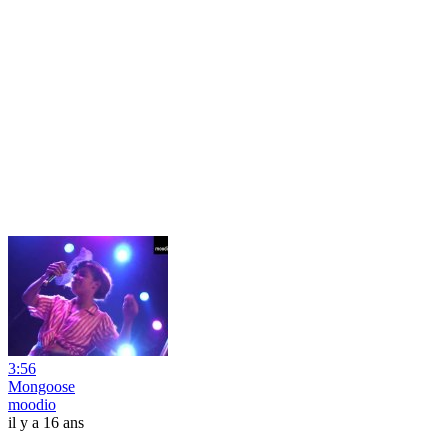
3:56
Mongoose
moodio
il y a 16 ans