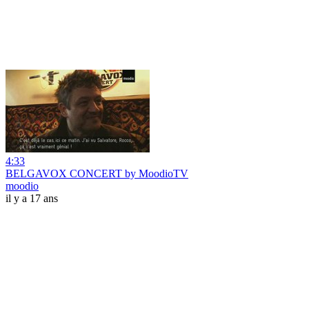
4:33
BELGAVOX CONCERT by MoodioTV
moodio
il y a 17 ans