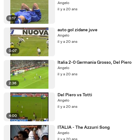
Angelo
il y a 20 ans
0:17
auto gol zidane juve
Angelo
il y a 20 ans
0:07
Italia 2-0 Germania Grosso, Del Piero
Angelo
il y a 20 ans
2:36
Del Piero vs Totti
Angelo
il y a 20 ans
4:00
ITALIA - The Azzurri Song
Angelo
il y a 20 ans