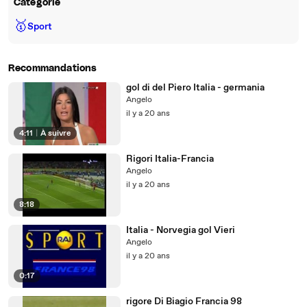
Catégorie
🥇
Sport
Recommandations
gol di del Piero Italia - germania
Angelo
il y a 20 ans
4:11
|
À suivre
Rigori Italia-Francia
Angelo
il y a 20 ans
8:18
Italia - Norvegia gol Vieri
Angelo
il y a 20 ans
0:17
rigore Di Biagio Francia 98