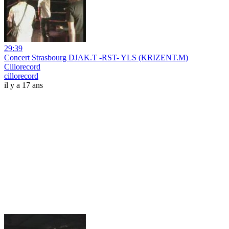
29:39
Concert Strasbourg DJAK.T -RST- YLS (KRIZENT.M)
Cillorecord
cillorecord
il y a 17 ans