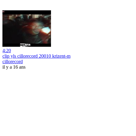
4:20
clip yls cillorecord 20010 krizent-m
cillorecord
il y a 16 ans