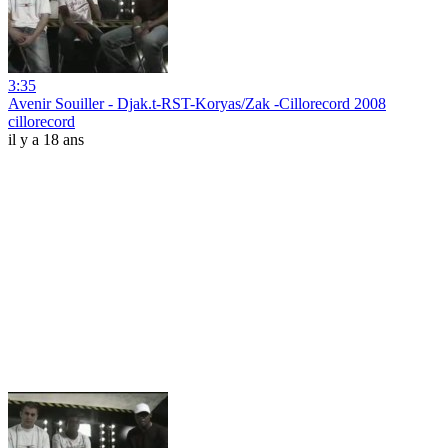
3:35
Avenir Souiller - Djak.t-RST-Koryas/Zak -Cillorecord 2008
cillorecord
il y a 18 ans