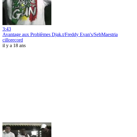
3:43
Avantage aux Problèmes Djak.t/Freddy Evan's/SebMaestria
cillorecord
il y a 18 ans