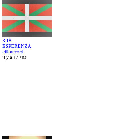
3:18
ESPERENZA
cillorecord
il y a 17 ans