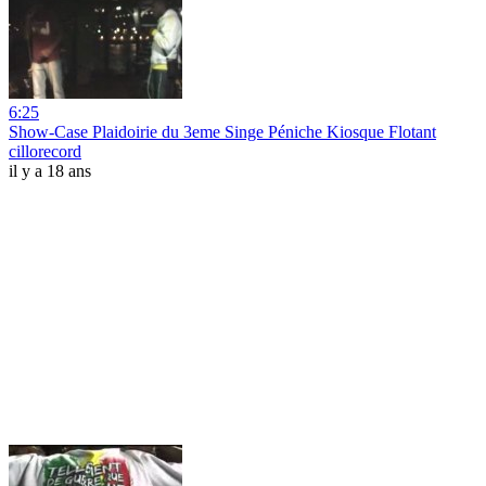
6:25
Show-Case Plaidoirie du 3eme Singe Péniche Kiosque Flotant
cillorecord
il y a 18 ans