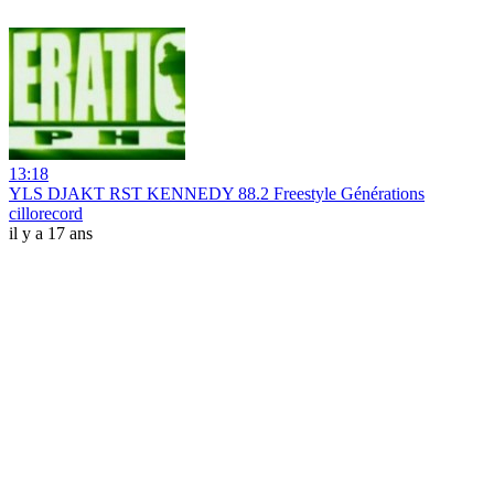
13:18
YLS DJAKT RST KENNEDY 88.2 Freestyle Générations
cillorecord
il y a 17 ans