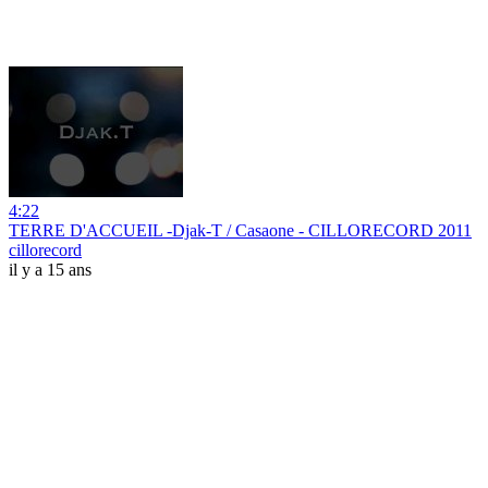
4:22
TERRE D'ACCUEIL -Djak-T / Casaone - CILLORECORD 2011
cillorecord
il y a 15 ans