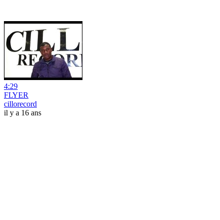
4:29
FLYER
cillorecord
il y a 16 ans