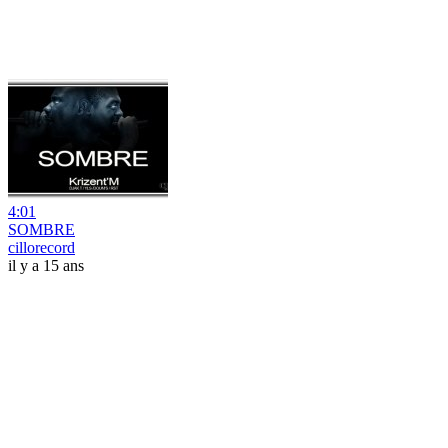
4:01
SOMBRE
cillorecord
il y a 15 ans