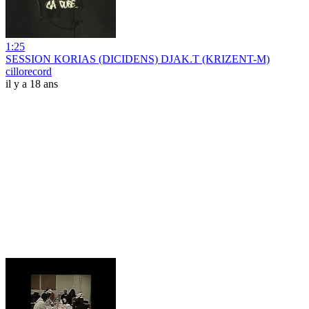
1:25
SESSION KORIAS (DICIDENS) DJAK.T (KRIZENT-M)
cillorecord
il y a 18 ans