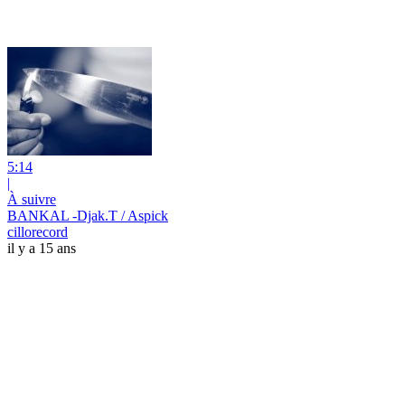
5:14
|
À suivre
BANKAL -Djak.T / Aspick
cillorecord
il y a 15 ans