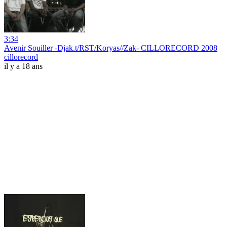
3:34
Avenir Souiller -Djak.t/RST/Koryas//Zak- CILLORECORD 2008
cillorecord
il y a 18 ans