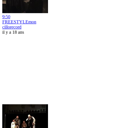
9:50
FREESTYLEmon
cillorecord
il y a 18 ans