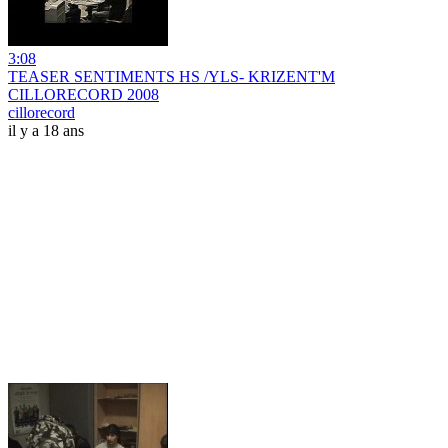
3:08
TEASER SENTIMENTS HS /YLS- KRIZENT'M
CILLORECORD 2008
cillorecord
il y a 18 ans