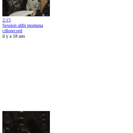
2:15
Session alibi montana
cillorecord
il y a 18 ans