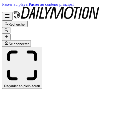
Passer au player
Passer au contenu principal
Rechercher
Se connecter
Regarder en plein écran