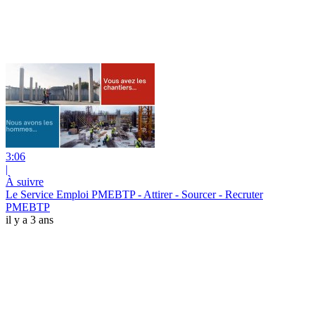
3:06
|
À suivre
Le Service Emploi PMEBTP - Attirer - Sourcer - Recruter
PMEBTP
il y a 3 ans