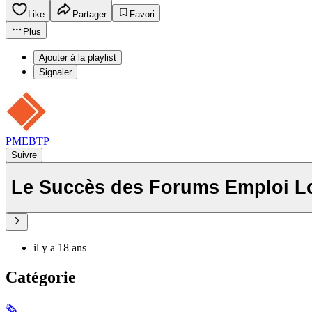
Like
Partager
Favori
Plus
Ajouter à la playlist
Signaler
PMEBTP
Suivre
Le Succès des Forums Emploi L
il y a 18 ans
Catégorie
🗞