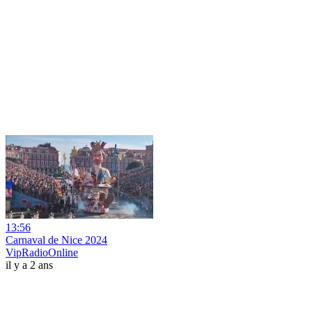
13:56
Carnaval de Nice 2024
VipRadioOnline
il y a 2 ans