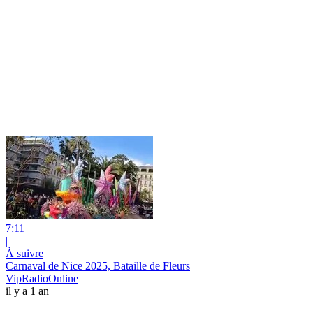
7:11
|
À suivre
Carnaval de Nice 2025, Bataille de Fleurs
VipRadioOnline
il y a 1 an