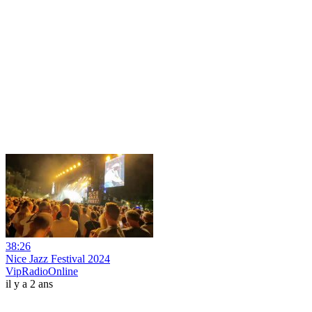
38:26
Nice Jazz Festival 2024
VipRadioOnline
il y a 2 ans