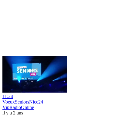
11:24
VoeuxSeniorsNice24
VipRadioOnline
il y a 2 ans