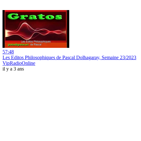
57:48
Les Editos Philosophiques de Pascal Dolhagaray, Semaine 23/2023
VipRadioOnline
il y a 3 ans