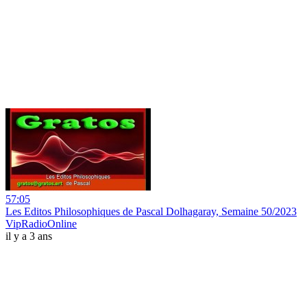
57:05
Les Editos Philosophiques de Pascal Dolhagaray, Semaine 50/2023
VipRadioOnline
il y a 3 ans