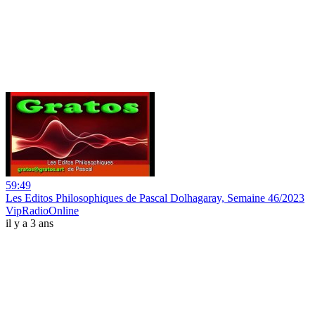
59:49
Les Editos Philosophiques de Pascal Dolhagaray, Semaine 46/2023
VipRadioOnline
il y a 3 ans