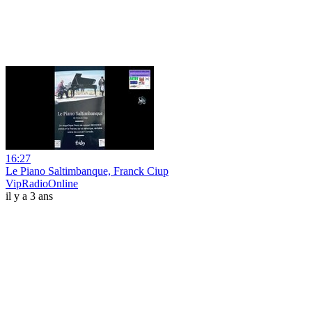
16:27
Le Piano Saltimbanque, Franck Ciup
VipRadioOnline
il y a 3 ans