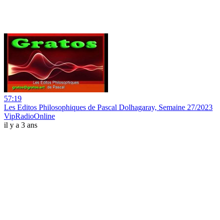
57:19
Les Editos Philosophiques de Pascal Dolhagaray, Semaine 27/2023
VipRadioOnline
il y a 3 ans