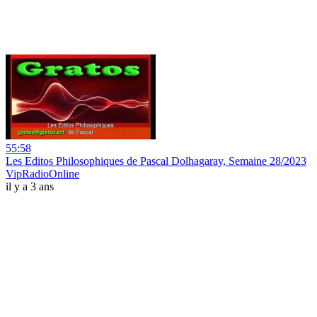
55:58
Les Editos Philosophiques de Pascal Dolhagaray, Semaine 28/2023
VipRadioOnline
il y a 3 ans