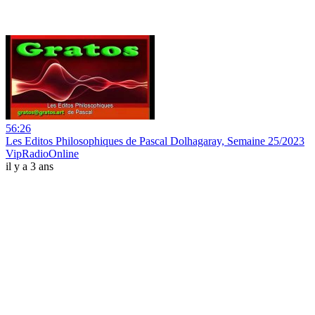
56:26
Les Editos Philosophiques de Pascal Dolhagaray, Semaine 25/2023
VipRadioOnline
il y a 3 ans