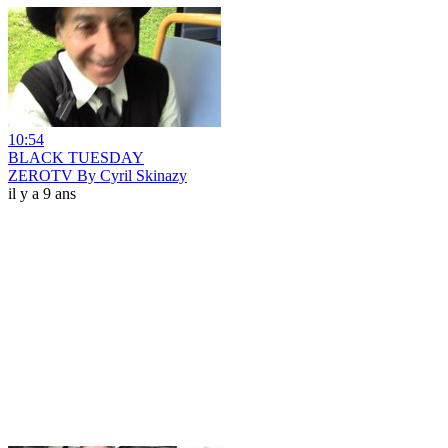
10:54
BLACK TUESDAY
ZEROTV By Cyril Skinazy
il y a 9 ans