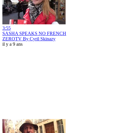
3:55
SASHA SPEAKS NO FRENCH
ZEROTV By Cyril Skinazy
il y a 9 ans