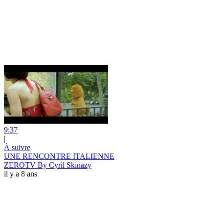
9:37
|
À suivre
UNE RENCONTRE ITALIENNE
ZEROTV By Cyril Skinazy
il y a 8 ans