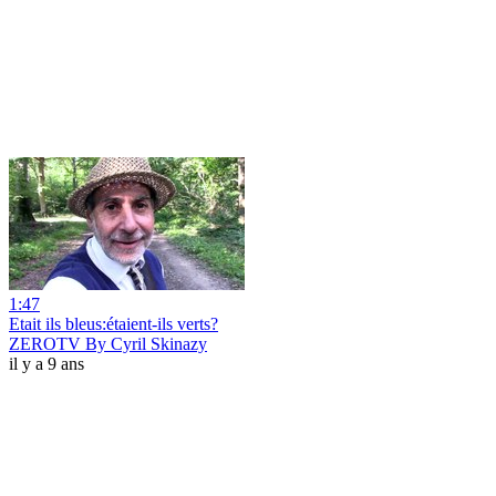
1:47
Etait ils bleus:étaient-ils verts?
ZEROTV By Cyril Skinazy
il y a 9 ans