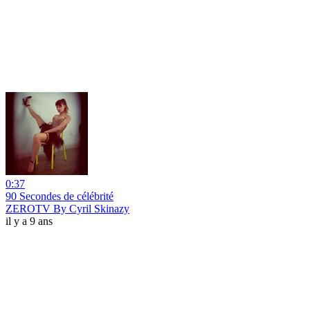
0:37
90 Secondes de célébrité
ZEROTV By Cyril Skinazy
il y a 9 ans