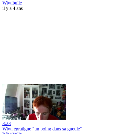
Wiwibulle
il y a 4 ans
3:23
Wiwi égratigne "un poing dans sa gueule"