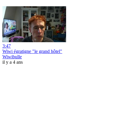
3:47
Wiwi égratigne "le grand hôtel"
Wiwibulle
il y a 4 ans