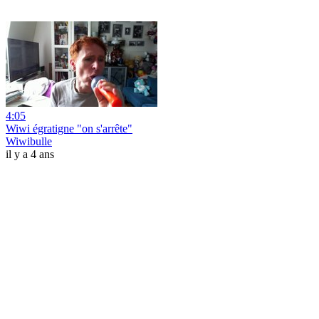
4:05
Wiwi égratigne "on s'arrête"
Wiwibulle
il y a 4 ans