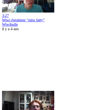
3:27
Wiwi égratigne "miss fatty"
Wiwibulle
il y a 4 ans