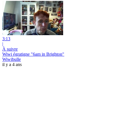
3:13
|
À suivre
Wiwi égratigne "6am in Brighton"
Wiwibulle
il y a 4 ans