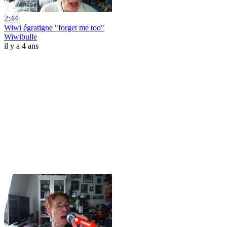
2:44
Wiwi égratigne "forget me too"
Wiwibulle
il y a 4 ans