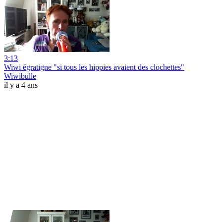
3:13
Wiwi égratigne "si tous les hippies avaient des clochettes"
Wiwibulle
il y a 4 ans