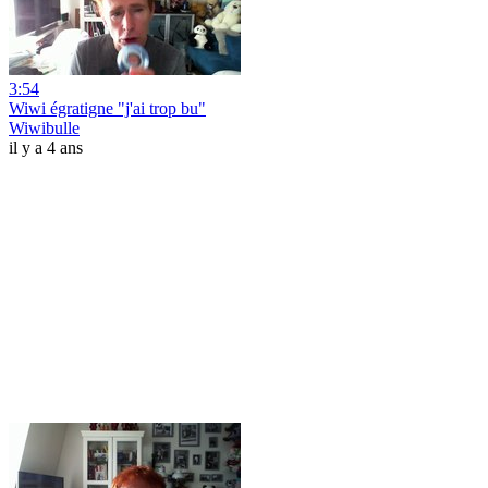
3:54
Wiwi égratigne "j'ai trop bu"
Wiwibulle
il y a 4 ans