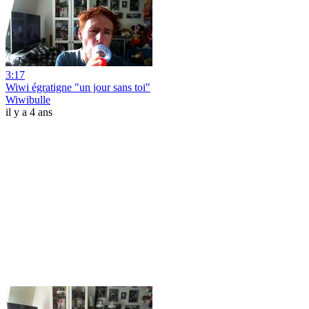
3:17
Wiwi égratigne "un jour sans toi"
Wiwibulle
il y a 4 ans