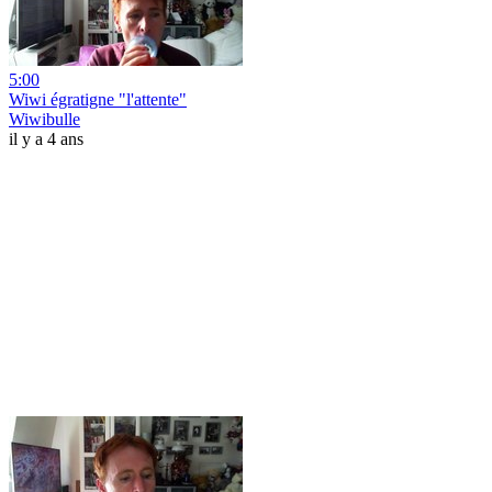
5:00
Wiwi égratigne "l'attente"
Wiwibulle
il y a 4 ans