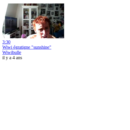
3:30
Wiwi égratigne "sunshine"
Wiwibulle
il y a 4 ans