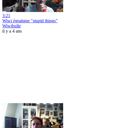
3:21
Wiwi égratigne "stupid things"
Wiwibulle
il y a 4 ans