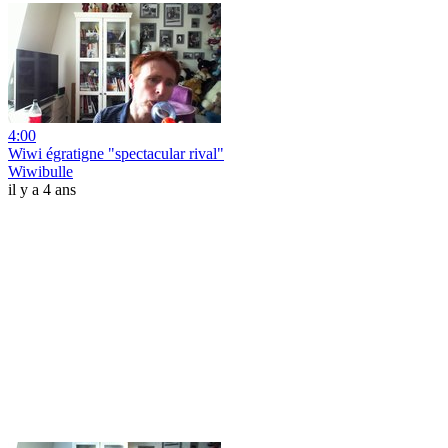
4:00
Wiwi égratigne "spectacular rival"
Wiwibulle
il y a 4 ans