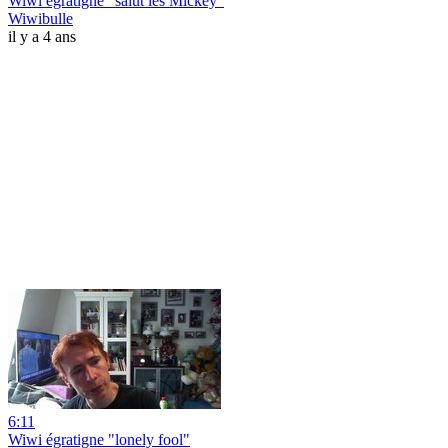
Wiwi égratigne "salut les Mickey"
Wiwibulle
il y a 4 ans
6:11
Wiwi égratigne "lonely fool"