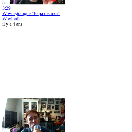
3:29
Wiwi égratigne "Papa dis moi"
Wiwibulle
il y a 4 ans