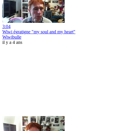
3:04
Wiwi égratigne "my soul and my heart"
Wiwibulle
il y a 4 ans