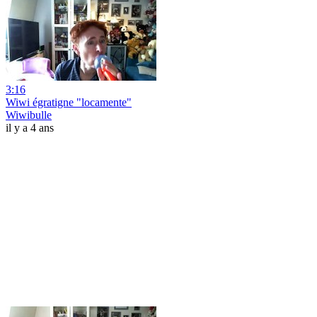
3:16
Wiwi égratigne "locamente"
Wiwibulle
il y a 4 ans