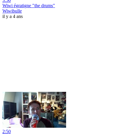
3:50
Wiwi égratigne "the drums"
Wiwibulle
il y a 4 ans
2:50