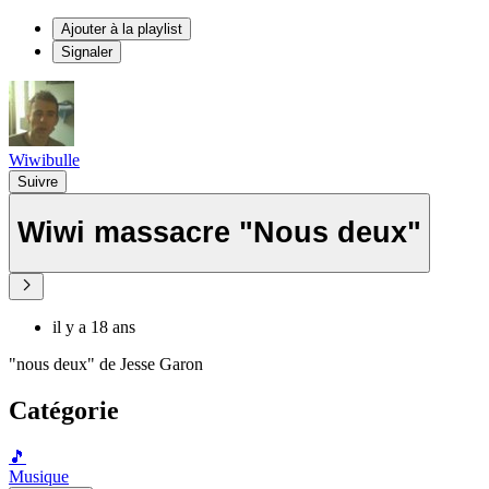
Ajouter à la playlist
Signaler
Wiwibulle
Suivre
Wiwi massacre "Nous deux"
il y a 18 ans
"nous deux" de Jesse Garon
Catégorie
🎵
Musique