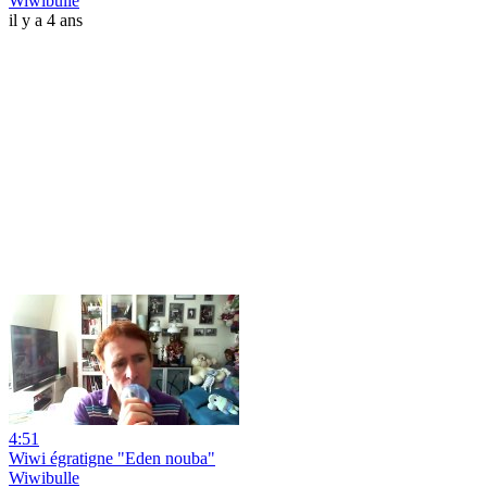
Wiwibulle
il y a 4 ans
4:51
Wiwi égratigne "Eden nouba"
Wiwibulle