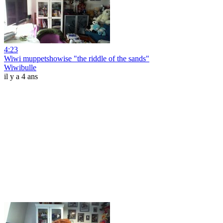
4:23
Wiwi muppetshowise "the riddle of the sands"
Wiwibulle
il y a 4 ans