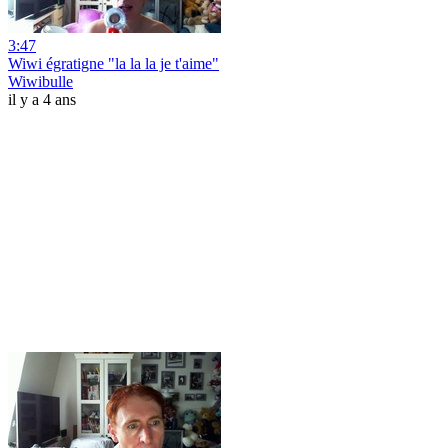
3:47
Wiwi égratigne "la la la je t'aime"
Wiwibulle
il y a 4 ans