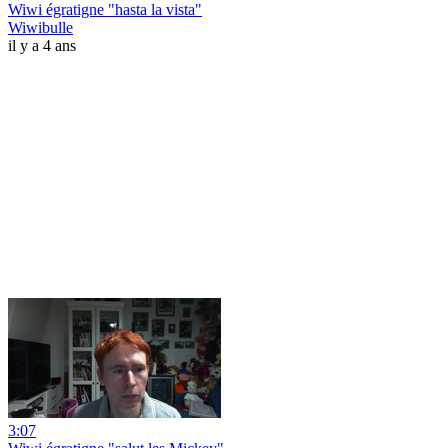
Wiwi égratigne "hasta la vista"
Wiwibulle
il y a 4 ans
3:07