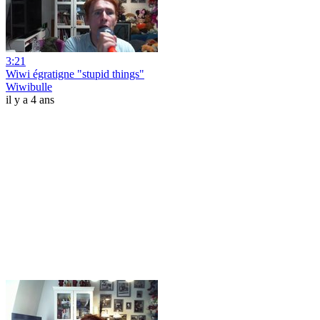
3:21
Wiwi égratigne "stupid things"
Wiwibulle
il y a 4 ans