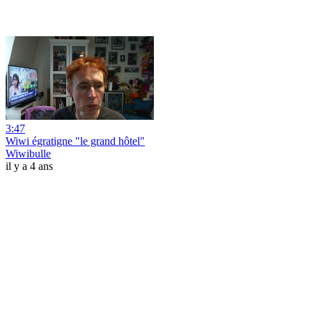
3:47
Wiwi égratigne "le grand hôtel"
Wiwibulle
il y a 4 ans