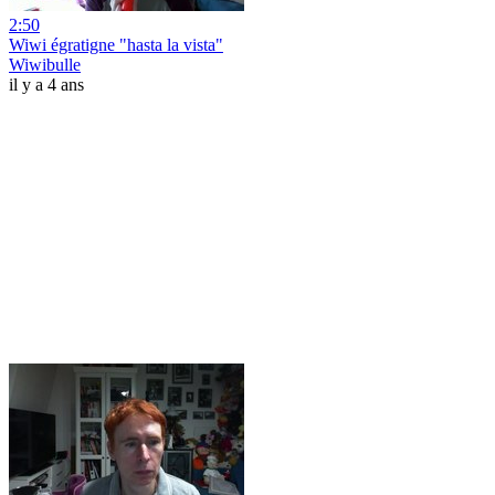
2:50
Wiwi égratigne "hasta la vista"
Wiwibulle
il y a 4 ans