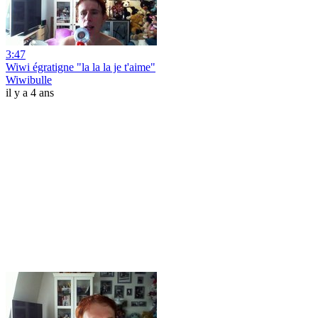
3:47
Wiwi égratigne "la la la je t'aime"
Wiwibulle
il y a 4 ans