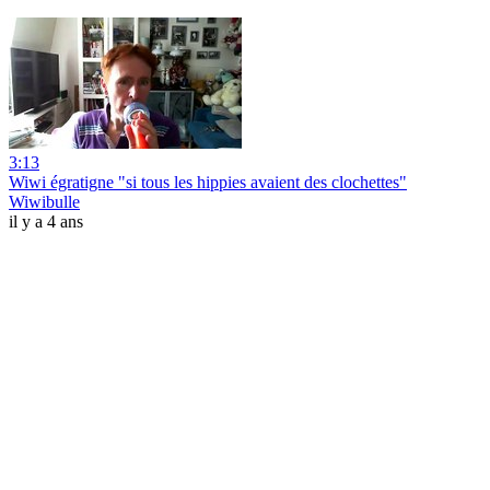
3:13
Wiwi égratigne "si tous les hippies avaient des clochettes"
Wiwibulle
il y a 4 ans