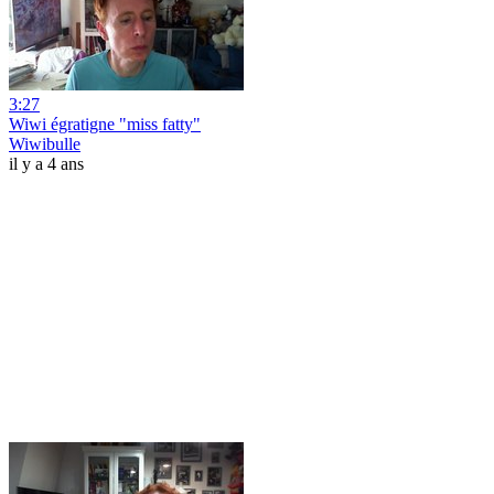
3:27
Wiwi égratigne "miss fatty"
Wiwibulle
il y a 4 ans