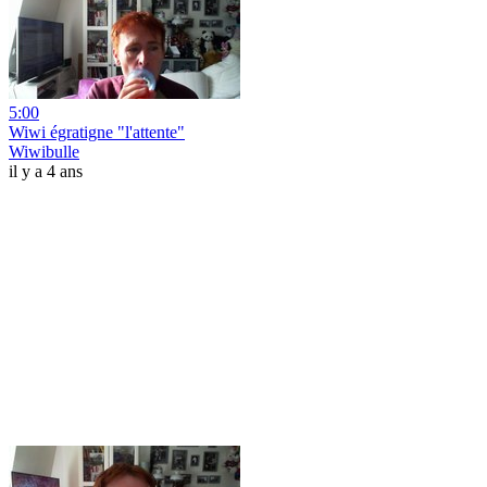
5:00
Wiwi égratigne "l'attente"
Wiwibulle
il y a 4 ans