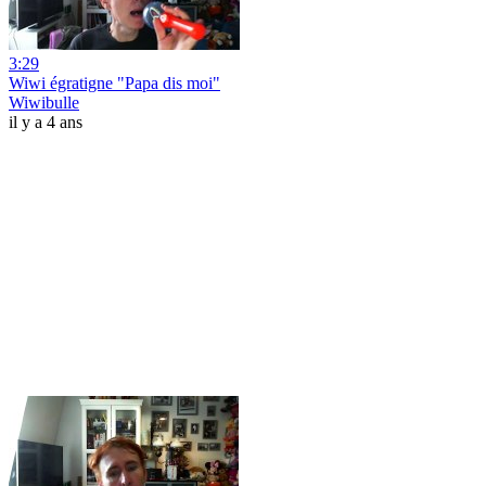
3:29
Wiwi égratigne "Papa dis moi"
Wiwibulle
il y a 4 ans