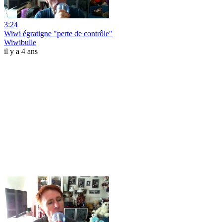
3:24
Wiwi égratigne "perte de contrôle"
Wiwibulle
il y a 4 ans