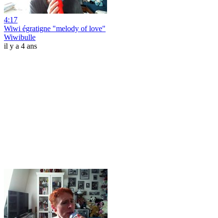
4:17
Wiwi égratigne "melody of love"
Wiwibulle
il y a 4 ans