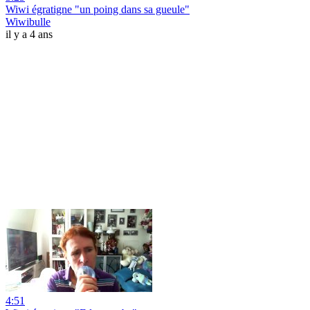
Wiwi égratigne "un poing dans sa gueule"
Wiwibulle
il y a 4 ans
4:51