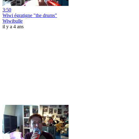
3:50
Wiwi égratigne "the drums"
Wiwibulle
il y a 4 ans