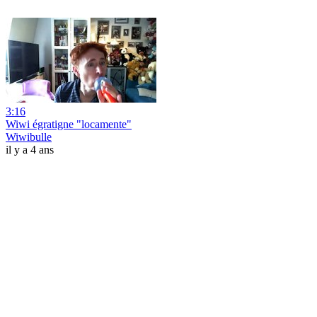
3:16
Wiwi égratigne "locamente"
Wiwibulle
il y a 4 ans