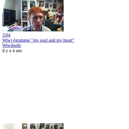
3:04
Wiwi égratigne "my soul and my heart"
Wiwibulle
il y a 4 ans