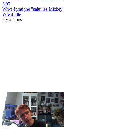
3:07
Wiwi égratigne "salut les Mickey"
Wiwibulle
il y a 4 ans