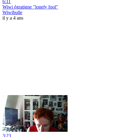
6:11
Wiwi égratigne "lonely fool"
Wiwibulle
il y a 4 ans
3:23