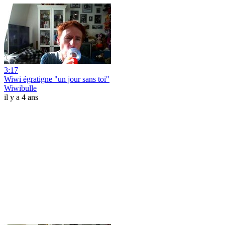
3:17
Wiwi égratigne "un jour sans toi"
Wiwibulle
il y a 4 ans