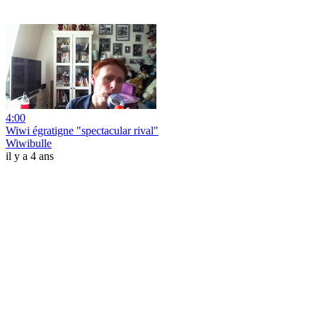
4:00
Wiwi égratigne "spectacular rival"
Wiwibulle
il y a 4 ans