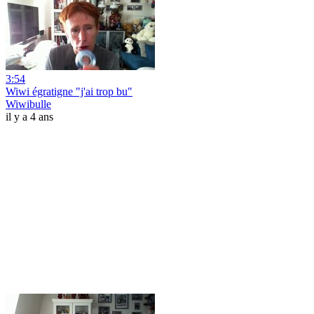
3:54
Wiwi égratigne "j'ai trop bu"
Wiwibulle
il y a 4 ans