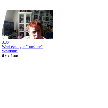
3:30
Wiwi égratigne "sunshine"
Wiwibulle
il y a 4 ans