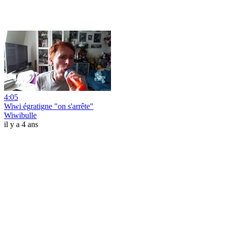
4:05
Wiwi égratigne "on s'arrête"
Wiwibulle
il y a 4 ans