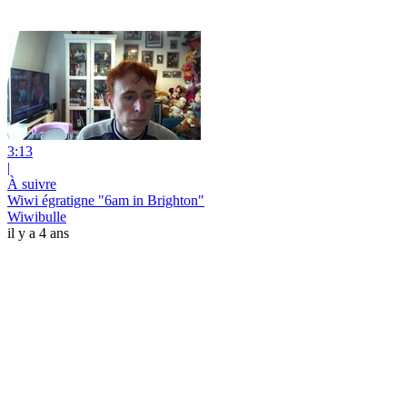
3:13
|
À suivre
Wiwi égratigne "6am in Brighton"
Wiwibulle
il y a 4 ans