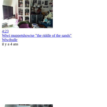
4:23
Wiwi muppetshowise "the riddle of the sands"
Wiwibulle
il y a 4 ans