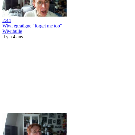
2:44
Wiwi égratigne "forget me too"
Wiwibulle
il y a 4 ans