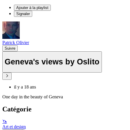
Ajouter à la playlist
Signaler
Patrick Olivier
Suivre
Geneva's views by Oslito
il y a 18 ans
One day in the beauty of Geneva
Catégorie
🦄
Art et design