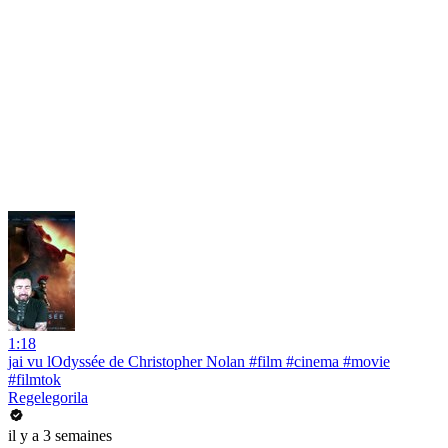
1:18
jai vu lOdyssée de Christopher Nolan #film #cinema #movie
#filmtok
Regelegorila
il y a 3 semaines