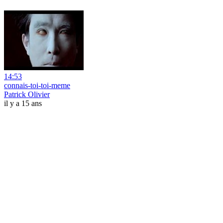
14:53
connais-toi-toi-meme
Patrick Olivier
il y a 15 ans