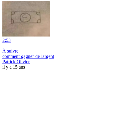
2:53
|
À suivre
comment-gagner-de-largent
Patrick Olivier
il y a 15 ans