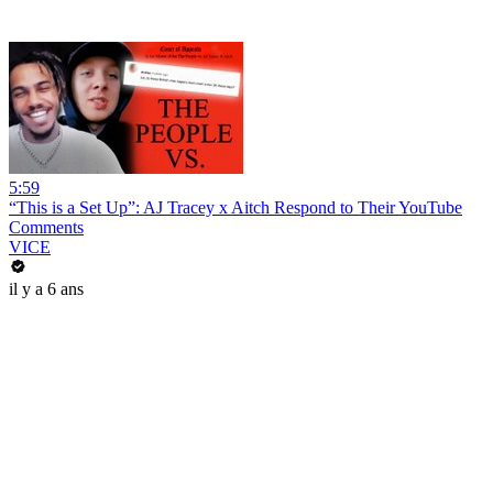
5:59
“This is a Set Up”: AJ Tracey x Aitch Respond to Their YouTube
Comments
VICE
il y a 6 ans