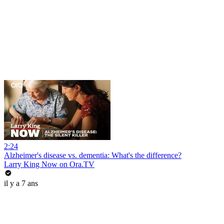
2:24
Alzheimer's disease vs. dementia: What's the difference?
Larry King Now on Ora.TV
il y a 7 ans