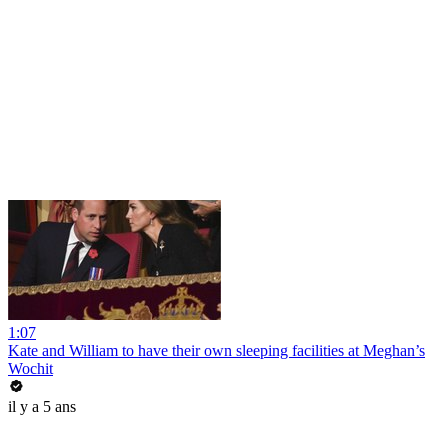
1:07
Kate and William to have their own sleeping facilities at Meghan’s
Wochit
il y a 5 ans