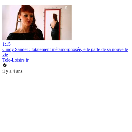
1:15
Cindy Sander : totalement métamorphosée, elle parle de sa nouvelle
vie
Tele-Loisirs.fr
il y a 4 ans