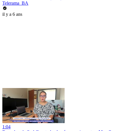
Telerama_BA
il y a 6 ans
1:04