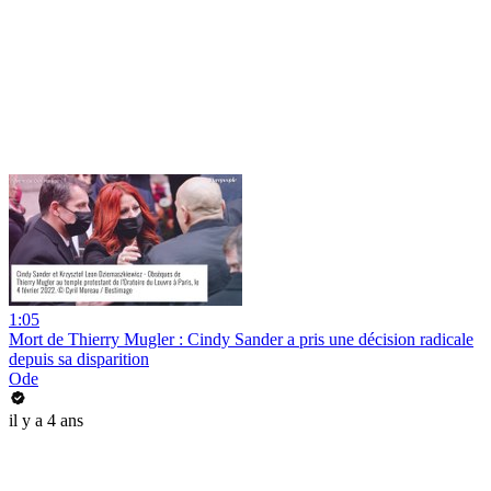
1:05
Mort de Thierry Mugler : Cindy Sander a pris une décision radicale
depuis sa disparition
Ode
il y a 4 ans