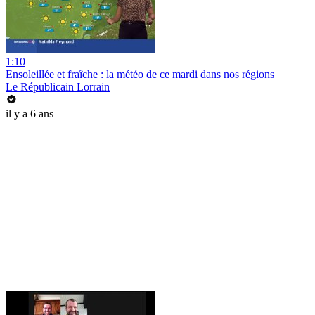
1:10
Ensoleillée et fraîche : la météo de ce mardi dans nos régions
Le Républicain Lorrain
il y a 6 ans