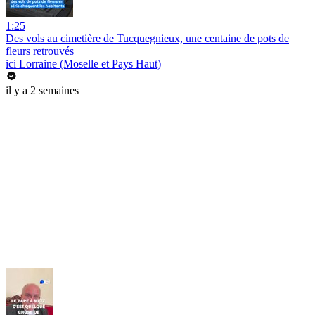
1:25
Des vols au cimetière de Tucquegnieux, une centaine de pots de
fleurs retrouvés
ici Lorraine (Moselle et Pays Haut)
il y a 2 semaines