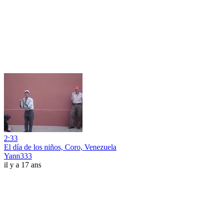
2:33
El día de los niños, Coro, Venezuela
Yann333
il y a 17 ans