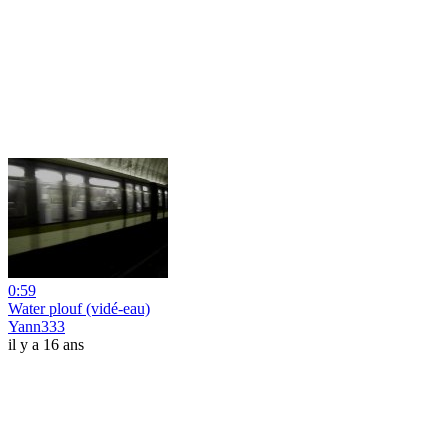
0:59
Water plouf (vidé-eau)
Yann333
il y a 16 ans