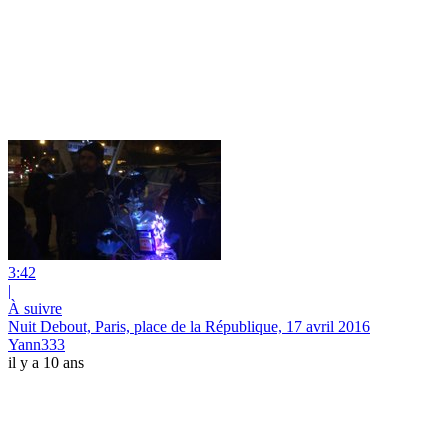
3:42
|
À suivre
Nuit Debout, Paris, place de la République, 17 avril 2016
Yann333
il y a 10 ans