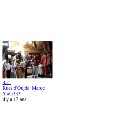
3:21
Rues d'Oujda, Maroc
Yann333
il y a 17 ans