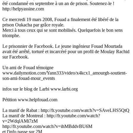
été condamné en septembre à un an de prison. Soutenez-le !
http://helpyassine.com
Ce mercredi 19 mars 2008, Fouad a finalement été libéré de la
prison Oukacha par grâce royale.
Merci à tous ceux qui se sont mobilisés. Quelquefois le bon sens
triomphe.
Le prisonnier de Facebook. Le jeune ingénieur Fouad Mourtada
avait été arrêté, torturé et incarcéré pour un profil de Moulay Rachid
sur Facebook.
Un ami de Fouad témoigne
www.dailymotion.com/Yann333/video/x4kcx1_amourgh-soutient-
son-ami-fouad-mour_events
infos sur le blog de Larbi www.larbi.org
Pétition www.helpfouad.com
La manif de Rabat : http://fr.youtube.com/watch?v=SAveLHS5QtQ
La manif de Montreal : http://fr.youtube.com/watch?
v=2WdqlAMi7zM
http://fr.youtube.com/watch?v=ihMBddvBU6M
et l'info passe sur 2M